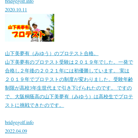
bridgegolf.info
2020.10.11
山下美夢有（みゆう）のプロテスト合格。
山下美夢有のプロテスト受験は２０１９年でした。一発で
合格し２年後の２０２１年には初優勝しています。 実は
２０１９年でプロテストの制度が変わりました。受験年齢
制限が高校3年生世代まで引き下げられたのです。 ですの
で、大阪桐蔭高の山下美夢有（みゆう）は高校生でプロテ
ストに挑戦できたのです。
bridgegolf.info
2022.04.09