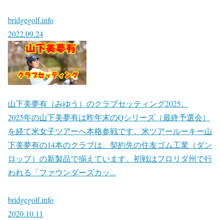
bridgegolf.info
2022.09.24
山下美夢有（みゆう）のクラブセッティング2025。
2025年の山下美夢有は昨年末のQシリーズ（最終予選会）
を経て米女子ツアーへ本格参戦です。米ツアールーキー山
下美夢有の14本のクラブは、契約先の住友ゴム工業（ダン
ロップ）の新製品で揃えています。初戦はフロリダ州で行
われる「ファウンダーズカッ...
bridgegolf.info
2020.10.11