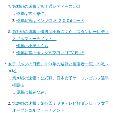
第32戦の速報：富士通レディース2021
優勝は古江彩佳。
優勝副賞はベンツCLA-２００dクーペ
第31戦の速報：優勝は小祝さくら「スタンレーレディ
スゴルフトーナメント」
優勝は小祝さくら
優勝副賞はホンダVEZEL e:HEV PLaY
女子ゴルフの日程。2021年の速報と優勝者一覧。21戦～
30戦。
第30戦の速報：公式戦、日本女子オープンゴルフ選手
権競技
優勝は勝みなみ。
第29戦の速報：第49回ミヤギテレビ杯ダンロップ女子
オープンゴルフトーナメント