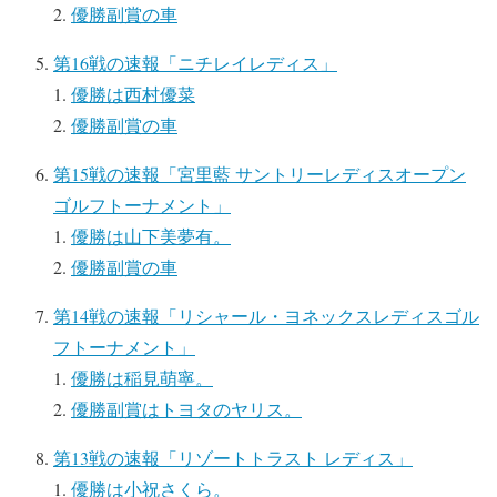
優勝副賞の車
第16戦の速報「ニチレイレディス」
優勝は西村優菜
優勝副賞の車
第15戦の速報「宮里藍 サントリーレディスオープン
ゴルフトーナメント」
優勝は山下美夢有。
優勝副賞の車
第14戦の速報「リシャール・ヨネックスレディスゴル
フトーナメント」
優勝は稲見萌寧。
優勝副賞はトヨタのヤリス。
第13戦の速報「リゾートトラスト レディス」
優勝は小祝さくら。