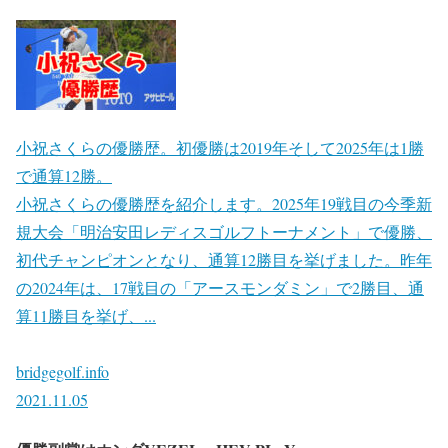
小祝さくらの優勝歴。初優勝は2019年そして2025年は1勝
で通算12勝。
小祝さくらの優勝歴を紹介します。2025年19戦目の今季新
規大会「明治安田レディスゴルフトーナメント」で優勝、
初代チャンピオンとなり、通算12勝目を挙げました。昨年
の2024年は、17戦目の「アースモンダミン」で2勝目、通
算11勝目を挙げ、...
bridgegolf.info
2021.11.05