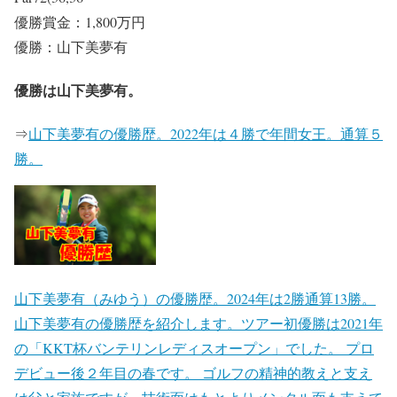
優勝賞金：1,800万円
優勝：山下美夢有
優勝は山下美夢有。
⇒
山下美夢有の優勝歴。2022年は４勝で年間女王。通算５
勝。
山下美夢有（みゆう）の優勝歴。2024年は2勝通算13勝。
山下美夢有の優勝歴を紹介します。ツアー初優勝は2021年
の「KKT杯バンテリンレディスオープン」でした。 プロ
デビュー後２年目の春です。 ゴルフの精神的教えと支え