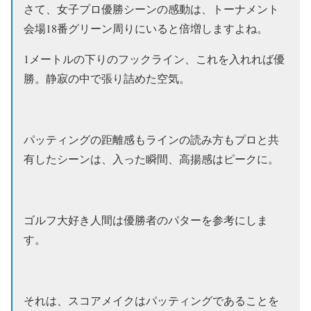
さて、女子プロ優勝シーンの感動は、トーナメント
会場18番グリーン周りにいると倍増しますよね。
1メートルの下りのフックライン、これを入れれば優
勝。静寂の中で張り詰めた空気。
パッティングの距離感もラインの読み方もプロと共
有したシーンは、入った瞬間、高揚感はピークに。
ゴルフ大好き人間
は優勝者のパターを参考にしま
す。
それは、スコアメイクはパッティングであることを