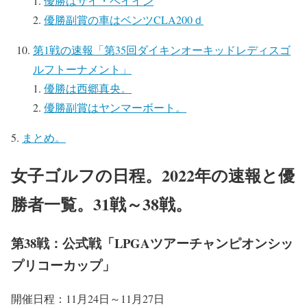
優勝はサイ・ペイイン
優勝副賞の車はベンツCLA200ｄ
第1戦の速報「第35回ダイキンオーキッドレディスゴ
ルフトーナメント」
優勝は西郷真央。
優勝副賞はヤンマーボート。
まとめ。
女子ゴルフの日程。2022年の速報と優
勝者一覧。31戦～38戦。
第38戦：公式戦「LPGAツアーチャンピオンシッ
プリコーカップ」
開催日程：11月24日～11月27日