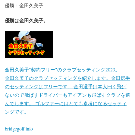
優勝：金田久美子
優勝は金田久美子。
金田久美子"契約フリー"のクラブセッティング2023。
金田久美子のクラブセッティングを紹介します。金田選手
のセッティングはフリーです。 金田選手は本人曰く飛ば
ないので飛ばすドライバーもアイアンも飛ばすクラブを選
んでします。 ゴルファーにはとても参考になるセッティ
ングです。
bridgegolf.info