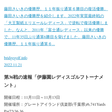
藤田さいきの優勝歴。１１年振り通算６勝目の復活優勝。
藤田さいきの優勝歴を紹介します。2022年実質最終戦の
「大王製紙エリエールレディース」で逆転で復活優勝しま
した。なんと、2011年「富士通レディース」以来の優勝
で、11年35日ぶり通算6勝目を挙げました。藤田さいきの
優勝歴。１１年振り通算６...
bridgegolf.info
2022.11.21
第36戦の速報「伊藤園レディスゴルフトーナメ
ント」
開催日程：11月11日～11月13日
開催場所：グレートアイランド倶楽部(千葉県)/6,741Yards
Par72(36,36