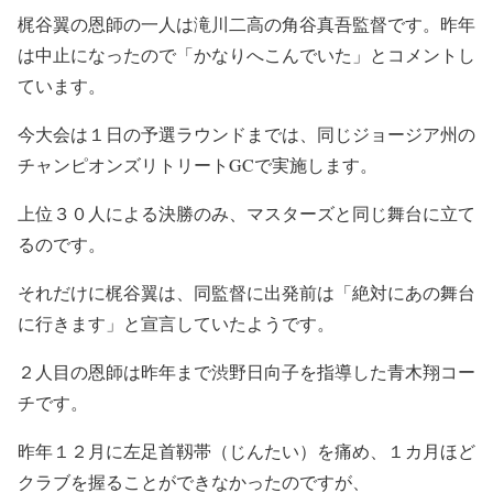
梶谷翼の恩師の一人は滝川二高の角谷真吾監督です。昨年
は中止になったので「かなりへこんでいた」とコメントし
ています。
今大会は１日の予選ラウンドまでは、同じジョージア州の
チャンピオンズリトリートGCで実施します。
上位３０人による決勝のみ、マスターズと同じ舞台に立て
るのです。
それだけに梶谷翼は、同監督に出発前は「絶対にあの舞台
に行きます」と宣言していたようです。
２人目の恩師は昨年まで渋野日向子を指導した青木翔コー
チです。
昨年１２月に左足首靱帯（じんたい）を痛め、１カ月ほど
クラブを握ることができなかったのですが、