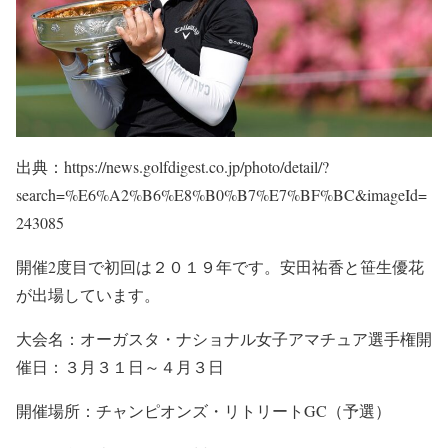
出典：https://news.golfdigest.co.jp/photo/detail/?
search=%E6%A2%B6%E8%B0%B7%E7%BF%BC&imageId=
243085
開催2度目で初回は２０１９年です。安田祐香と笹生優花
が出場しています。
大会名：オーガスタ・ナショナル女子アマチュア選手権開
催日：３月３１日～４月３日
開催場所：チャンピオンズ・リトリートGC（予選）