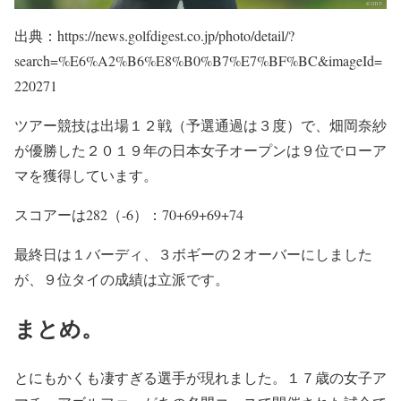
出典：https://news.golfdigest.co.jp/photo/detail/?
search=%E6%A2%B6%E8%B0%B7%E7%BF%BC&imageId=
220271
ツアー競技は出場１２戦（予選通過は３度）で、畑岡奈紗
が優勝した２０１９年の日本女子オープンは９位でローア
マを獲得しています。
スコアーは282（-6）：70+69+69+74
最終日は１バーディ、３ボギーの２オーバーにしました
が、９位タイの成績は立派です。
まとめ。
とにもかくも凄すぎる選手が現れました。１７歳の女子ア