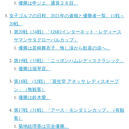
優勝は申ジエ、通算２６目。
女子ゴルフの日程。2021年の速報と優勝者一覧。11戦～
20戦。
第20戦（34戦）「GMOインターネット・レディース
サマンサタグローバルカップ」
優勝は若林舞衣子、悔し涙から歓喜の涙へ。
第19戦（33戦）「ニッポンハムレディスクラシック」
優勝は堀琴音。
第18戦 (32戦）「資生堂 アネッサ レディスオープ
ン」（無観客）
優勝は鈴木愛。
第17戦（31戦）「アース・モンダミンカップ」（有観
客）
菊地絵理香は完全優勝。