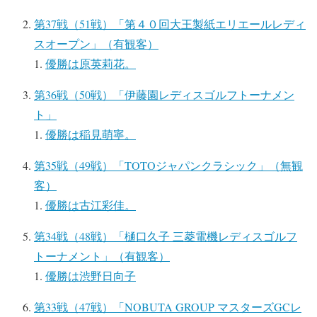
第37戦（51戦）「第４０回大王製紙エリエールレディ
スオープン」（有観客）
優勝は原英莉花。
第36戦（50戦）「伊藤園レディスゴルフトーナメン
ト」
優勝は稲見萌寧。
第35戦（49戦）「TOTOジャパンクラシック」（無観
客）
優勝は古江彩佳。
第34戦（48戦）「樋口久子 三菱電機レディスゴルフ
トーナメント」（有観客）
優勝は渋野日向子
第33戦（47戦）「NOBUTA GROUP マスターズGCレ