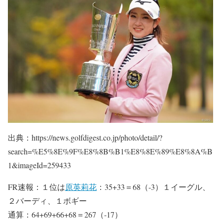
出典：https://news.golfdigest.co.jp/photo/detail/?
search=%E5%8E%9F%E8%8B%B1%E8%8E%89%E8%8A%B
1&imageId=259433
FR速報：１位は
原英莉花
：35+33＝68（-3）１イーグル、
２バーディ、１ボギー
通算：64+69+66+68＝267（-17）