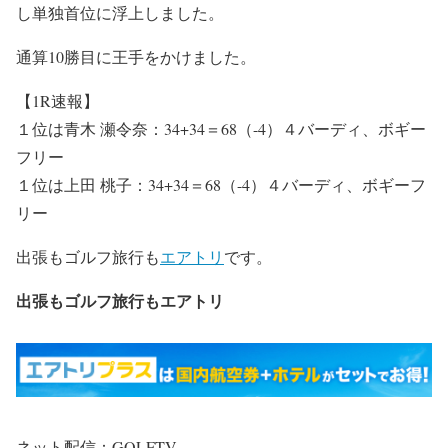
し単独首位に浮上しました。
通算10勝目に王手をかけました。
【1R速報】
１位は青木 瀬令奈：34+34＝68（-4）４バーディ、ボギー
フリー
１位は上田 桃子：34+34＝68（-4）４バーディ、ボギーフ
リー
出張もゴルフ旅行も
エアトリ
です。
出張もゴルフ旅行もエアトリ
ネット配信：GOLFTV