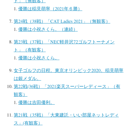
ト」（無観客）
優勝は稲見萌寧（2021年６勝）
第24戦（38戦）「CAT Ladies 2021」（無観客）
優勝は小祝さくら。（連続）
第23戦（37戦）「NEC軽井沢72ゴルフトーナメン
ト」（有観客）
優勝は小祝さくら。
女子ゴルフの日程。東京オリンピック2020。稲見萌寧
は銀メダル。
第22戦(36戦）「2021楽天スーパーレディース」（有
観客）
優勝は吉田優利。
第21戦（35戦）「大東建託・いい部屋ネットレディ
ス」(有観客）