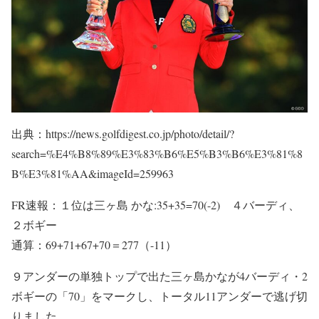
出典：https://news.golfdigest.co.jp/photo/detail/?
search=%E4%B8%89%E3%83%B6%E5%B3%B6%E3%81%8
B%E3%81%AA&imageId=259963
FR速報：１位は三ヶ島 かな:35+35=70(-2) ４バーディ、
２ボギー
通算：69+71+67+70＝277（-11）
９アンダーの単独トップで出た三ヶ島かなが4バーディ・2
ボギーの「70」をマークし、トータル11アンダーで逃げ切
りました。