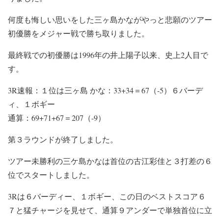
何度も悔しい思いをした三ヶ島かながやっと悲願のツアー
初優勝をメジャー戦で勝ち取りました。
最終戦での初優勝は1996年の井上陽子以来、史上2人目で
す。
3R速報：１位は三ヶ島 かな：33+34＝67（-5）６バーデ
ィ、１ボギー
通算：69+71+67＝207（-9）
第３ラウンドが終了しました。
ツアー未勝利の三ケ島かなは首位の古江彩佳と３打差の６
位でスタートしました。
3Rは６バーディー、１ボギー、この日のベストスコア６
７と猛チャージを見せて、通算９アンダーで単独首位に立