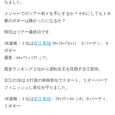
ちました。
メジャーでのツアー初Ｖを手にするか？それにしても１８
番のボギーは痛かったになるか？
明日はツアー最終日です。
2R速報：１位は
古江 彩佳
:39+34=73(+1) ３バーディ、４
ボギー
通算：64+73＝137（-7）
賞金ランキング２位から逆転女王を目指す古江彩佳。
古江の2Rは３打差の単独首位でスタート。１オーバーで
フィニッシュし首位を守りました。
1R速報：１位は
古江 彩佳
：29+35＝64（-8）９バーディ、
１ボギー