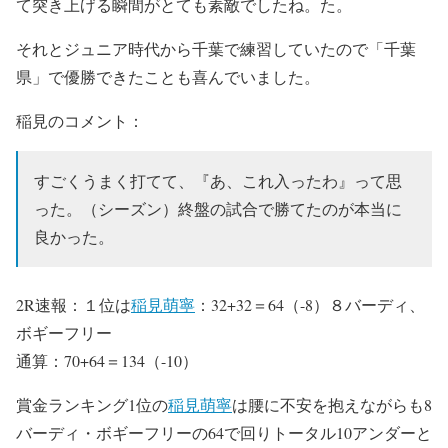
て突き上げる瞬間がとても素敵でしたね。た。
それとジュニア時代から千葉で練習していたので「千葉
県」で優勝できたことも喜んでいました。
稲見のコメント：
すごくうまく打てて、『あ、これ入ったわ』って思
った。（シーズン）終盤の試合で勝てたのが本当に
良かった。
2R速報：１位は
稲見萌寧
：32+32＝64（-8）８バーディ、
ボギーフリー
通算：70+64＝134（-10）
賞金ランキング1位の
稲見萌寧
は腰に不安を抱えながらも8
バーディ・ボギーフリーの64で回りトータル10アンダーと