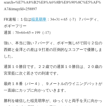
search=%E7%A8%B2%E8%A6%8B%E8%90%8C%E5%AF%
A7&imageId=258897
FR速報：１位は
稲見萌寧
：34+31＝65（-7）７バーディ、
ボギーフリー
通算：70+64+65＝199（-17）
強い、本当に強い７バーディ、ボギー無し65で回り２位の
西郷と金澤との差は９打差の圧倒的なスコアーで優勝しま
した。
通算１０勝目です。２２歳での通算１０勝目は、２０歳の
宮里藍に次ぐ若さでの到達です。
最終１８番（パー４）、９メートルのウイニングパットが
一直線にカップに向かっていきます。
勝利を確信した稲見萌寧が、ゆっくりと両手を天に向かっ