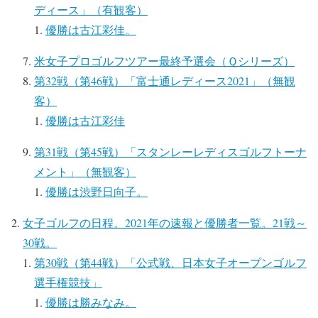
ディース」（有観客）
優勝は古江彩佳。
米女子プロゴルフツアー最終予選会（Ｑシリーズ）
第32戦（第46戦）「富士通レディース2021」（無観
客）
優勝は古江彩佳
第31戦（第45戦）「スタンレーレディスゴルフトーナ
メント」（無観客）
優勝は渋野日向子。
女子ゴルフの日程。2021年の速報と優勝者一覧。21戦～
30戦。
第30戦（第44戦）「公式戦、日本女子オープンゴルフ
選手権競技」
優勝は勝みなみ。