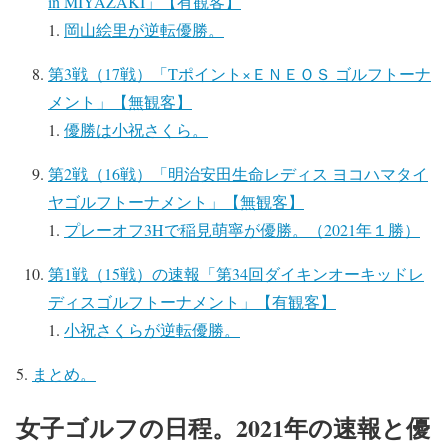
in MIYAZAKI」【有観客】
岡山絵里が逆転優勝。
第3戦（17戦）「Tポイント×ＥＮＥＯＳ ゴルフトーナ
メント」【無観客】
優勝は小祝さくら。
第2戦（16戦）「明治安田生命レディス ヨコハマタイ
ヤゴルフトーナメント」【無観客】
プレーオフ3Hで稲見萌寧が優勝。（2021年１勝）
第1戦（15戦）の速報「第34回ダイキンオーキッドレ
ディスゴルフトーナメント」【有観客】
小祝さくらが逆転優勝。
まとめ。
女子ゴルフの日程。2021年の速報と優