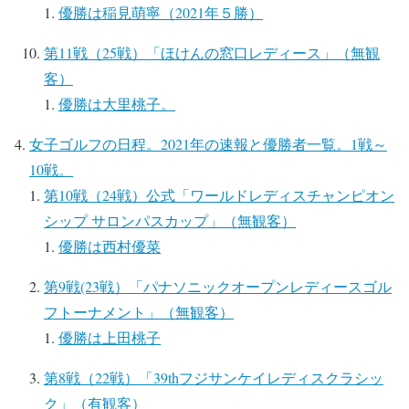
優勝は稲見萌寧（2021年５勝）
第11戦（25戦）「ほけんの窓口レディース」（無観
客）
優勝は大里桃子。
女子ゴルフの日程。2021年の速報と優勝者一覧。1戦～
10戦。
第10戦（24戦）公式「ワールドレディスチャンピオン
シップ サロンパスカップ」（無観客）
優勝は西村優菜
第9戦(23戦）「パナソニックオープンレディースゴル
フトーナメント」（無観客）
優勝は上田桃子
第8戦（22戦）「39thフジサンケイレディスクラシッ
ク」（有観客）