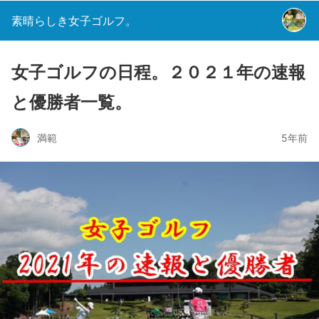
素晴らしき女子ゴルフ。
女子ゴルフの日程。２０２１年の速報
と優勝者一覧。
満範
5年前