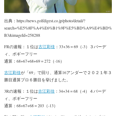
出典：https://news.golfdigest.co.jp/photo/detail/?
search=%E5%8F%A4%E6%B1%9F%E5%BD%A9%E4%BD%
B3&imageId=258288
FRの速報：１位は
古江彩佳
：33+36＝69（-3）３バーデ
ィ、ボギーフリー
通算：68+67+68+69＝272（-16）
古江彩佳
が「69」で回り、通算16アンダーで２０２１年３
勝目通算プロ６勝目を挙げました。
3Rの速報：１位は
古江彩佳
：34+34＝68（-4）４バーデ
ィ、ボギーフリー
通算：68+67+68＝203（-13）