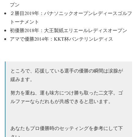
プン
２勝目2019年：パナソニックオープンレディースゴルフ
トーナメント
初優勝2018年：大王製紙エリエールレディスオープン
アマで優勝2014年：KKT杯バンテリンレディス
ところで、応援している選手の優勝の瞬間は涙腺が
緩みます。
努力を重ね、運も味方につけ勝ち取った二文字。ゴ
ルファーならだれもが共感できると思います。
あなたもプロ優勝時のセッティングを参考にして下
さい。