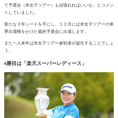
て予選会（米女子ツアー）も頑張れればいいな」とコメン
トしていました。
新たな３年シードを手にし、１２月には米女子ツアーの来
季出場権をかけた最終予選会に出場します。
また一人来年は米女子ツアー参戦者が誕生することでしょ
う。
6勝目は「楽天スーパーレディース」