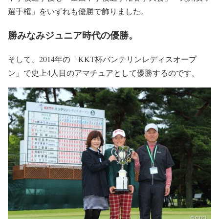
選手権」をいずれも優勝で飾りました。
勝みなみジュニア時代の優勝。
そして、2014年の「KKT杯バンテリンレディスオープ
ン」で史上4人目のアマチュアとして優勝するのです。