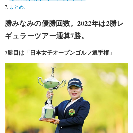
まとめ。
勝みなみの優勝回数。2022年は2勝レ
ギュラーツアー通算7勝。
7勝目は「日本女子オープンゴルフ選手権」