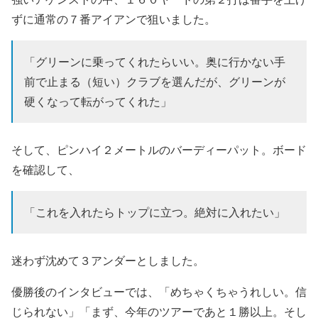
ずに通常の７番アイアンで狙いました。
「グリーンに乗ってくれたらいい。奥に行かない手
前で止まる（短い）クラブを選んだが、グリーンが
硬くなって転がってくれた」
そして、ピンハイ２メートルのバーディーパット。ボード
を確認して、
「これを入れたらトップに立つ。絶対に入れたい」
迷わず沈めて３アンダーとしました。
優勝後のインタビューでは、「めちゃくちゃうれしい。信
じられない」「まず、今年のツアーであと１勝以上。そし