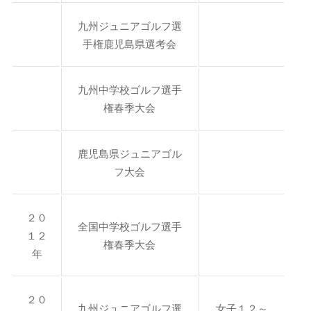
九州ジュニアゴルフ選
手権鹿児島県選考会
九州中学校ゴルフ選手
権春季大会
鹿児島県ジュニアゴル
フ大会
２０
全国中学校ゴルフ選手
１２
権春季大会
年
２０
九州ジュニアゴルフ選
女子１２～