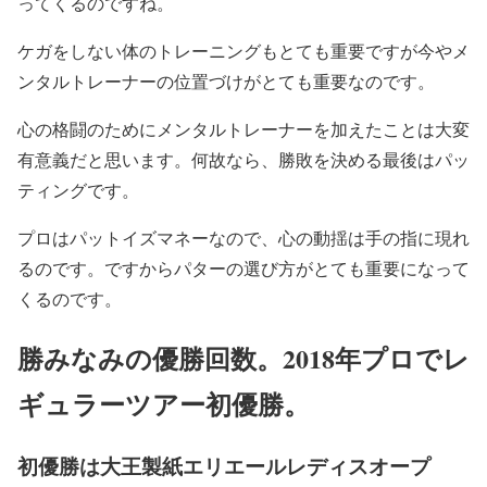
ってくるのですね。
ケガをしない体のトレーニングもとても重要ですが今やメ
ンタルトレーナーの位置づけがとても重要なのです。
心の格闘のためにメンタルトレーナーを加えたことは大変
有意義だと思います。何故なら、勝敗を決める最後はパッ
ティングです。
プロはパットイズマネーなので、心の動揺は手の指に現れ
るのです。ですからパターの選び方がとても重要になって
くるのです。
勝みなみの優勝回数。2018年プロでレ
ギュラーツアー初優勝。
初優勝は大王製紙エリエールレディスオープ