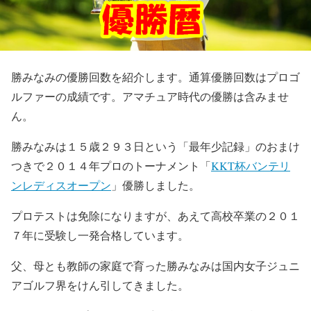
勝みなみの優勝回数を紹介します。通算優勝回数はプロゴ
ルファーの成績です。アマチュア時代の優勝は含みませ
ん。
勝みなみは１５歳２９３日という「最年少記録」のおまけ
つきで２０１４年プロのトーナメント「
KKT杯バンテリ
ンレディスオープン
」優勝しました。
プロテストは免除になりますが、あえて高校卒業の２０１
７年に受験し一発合格しています。
父、母とも教師の家庭で育った勝みなみは国内女子ジュニ
アゴルフ界をけん引してきました。