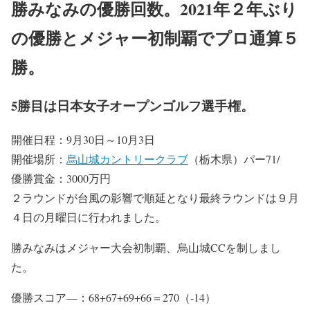
勝みなみの優勝回数。2021年２年ぶり
の優勝とメジャー初制覇でプロ通算５
勝。
5勝目は日本女子オープンゴルフ選手権。
開催日程：9月30日～10月3日
開催場所：
烏山城カントリークラブ
（栃木県）パー71/
優勝賞金：3000万円
２ラウンドが台風の影響で順延となり最終ラウンドは９月
４日の月曜日に行われました。
勝みなみはメジャー大会初制覇、烏山城CCを制しまし
た。
優勝スコア―：68+67+69+66＝270（-14）