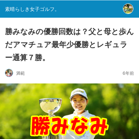
素晴らしき女子ゴルフ。
勝みなみの優勝回数は？父と母と歩ん
だアマチュア最年少優勝とレギュラ
ー通算７勝。
満範
6年前