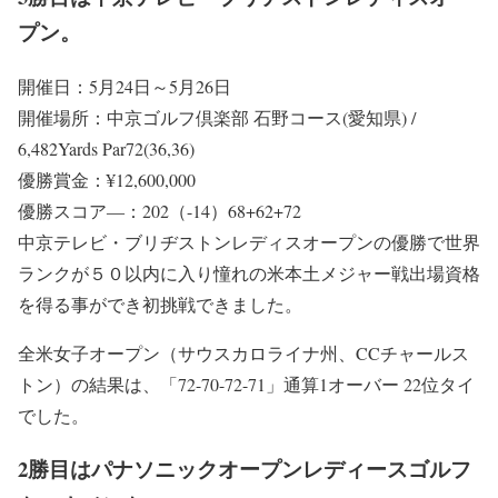
プン。
開催日：5月24日～5月26日
開催場所：中京ゴルフ倶楽部 石野コース(愛知県) /
6,482Yards Par72(36,36)
優勝賞金：¥12,600,000
優勝スコア―：202（-14）68+62+72
中京テレビ・ブリヂストンレディスオープンの優勝で世界
ランクが５０以内に入り
憧れの米本土メジャー戦
出場資格
を得る事ができ
初挑戦でき
ました。
全米女子オープン（サウスカロライナ州、CCチャールス
トン）の結果は、「72-70-72-71」通算1オーバー 22位タイ
でした。
2勝目はパナソニックオープンレディースゴルフ