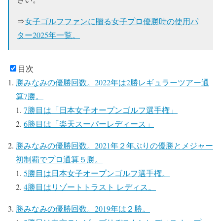
⇒
女子ゴルフファンに贈る女子プロ優勝時の使用パ
ター2025年一覧。
目次
勝みなみの優勝回数。2022年は2勝レギュラーツアー通
算7勝。
7勝目は「日本女子オープンゴルフ選手権」
6勝目は「楽天スーパーレディース」
勝みなみの優勝回数。2021年２年ぶりの優勝とメジャー
初制覇でプロ通算５勝。
5勝目は日本女子オープンゴルフ選手権。
4勝目はリゾートトラスト レディス。
勝みなみの優勝回数。2019年は２勝。