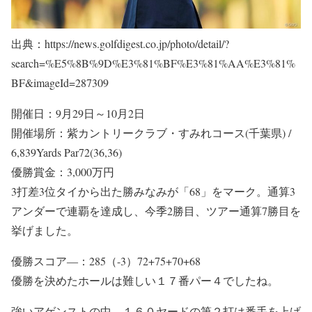
出典：https://news.golfdigest.co.jp/photo/detail/?
search=%E5%8B%9D%E3%81%BF%E3%81%AA%E3%81%
BF&imageId=287309
開催日：9月29日～10月2日
開催場所：紫カントリークラブ・すみれコース(千葉県) /
6,839Yards Par72(36,36)
優勝賞金：3,000万円
3打差3位タイから出た勝みなみが「68」をマーク。通算3
アンダーで連覇を達成し、今季2勝目、ツアー通算7勝目を
挙げました。
優勝スコア―：285（-3）72+75+70+68
優勝を決めたホールは難しい１７番パー４でしたね。
強いアゲンストの中、１６０ヤードの第２打は番手を上げ