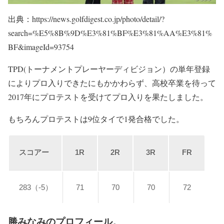
出典：https://news.golfdigest.co.jp/photo/detail/?
search=%E5%8B%9D%E3%81%BF%E3%81%AA%E3%81%
BF&imageId=93754
TPD(トーナメントプレーヤーディビジョン）の単年登録
によりプロ入りできたにもかかわらず、高校卒業を待って
2017年にプロテストを受けてプロ入りを果たしました。
もちろんプロテストは9位タイで1発合格でした。
スコアー
1R
2R
3R
FR
283（-5）
71
70
70
72
勝みなみのプロフィール。