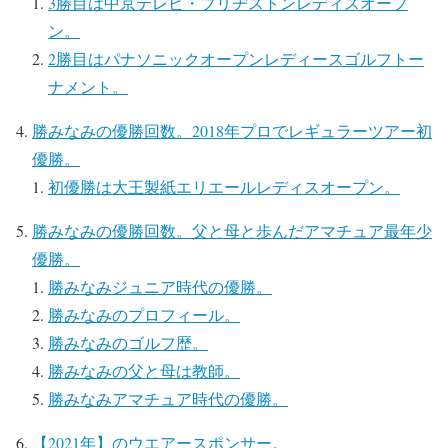
3勝目は中京テレビ・ブリヂストンレディスオープ
ン。
2勝目はパナソニックオープンレディースゴルフトー
ナメント。
勝みなみの優勝回数。2018年プロでレギュラーツアー初
優勝。
初優勝は大王製紙エリエールレディスオープン。
勝みなみの優勝回数。父と母と歩んだアマチュア最年少
優勝。
勝みなみジュニア時代の優勝。
勝みなみのプロフィール。
勝みなみのゴルフ歴。
勝みなみの父と母は教師。
勝みなみアマチュア時代の優勝。
【2021年】のウエアースポンサー。