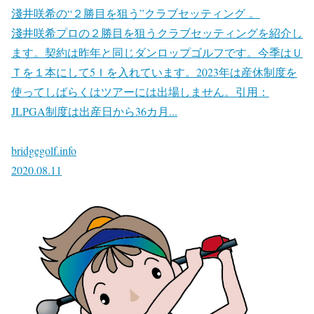
淺井咲希の“２勝目を狙う”クラブセッティング 。
淺井咲希プロの２勝目を狙うクラブセッティングを紹介し
ます。契約は昨年と同じダンロップゴルフです。今季はＵ
Ｔを１本にして5Ｉを入れています。2023年は産休制度を
使ってしばらくはツアーには出場しません。引用：
JLPGA制度は出産日から36カ月...
bridgegolf.info
2020.08.11