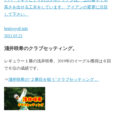
高さを出せる工夫をしています。 アイアンの変更に注目
して下さい。
bridgegolf.info
2021.03.21
淺井咲希のクラブセッティング。
レギュラー１勝の浅井咲希。2019年のイーグル獲得は６回
で６位の成績です。
⇒
淺井咲希の“２勝目を狙う”クラブセッティング 。