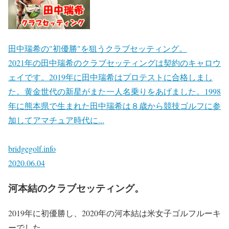
田中瑞希の"初優勝"を狙うクラブセッティング。
2021年の田中瑞希のクラブセッティングは契約のキャロウ
ェイです。2019年に田中瑞希はプロテストに合格しまし
た。黄金世代の新星がまた一人名乗りをあげました。1998
年に熊本県で生まれた田中瑞希は８歳から競技ゴルフに参
加してアマチュア時代に...
bridgegolf.info
2020.06.04
河本結のクラブセッティング。
2019年に初優勝し、2020年の河本結は米女子ゴルフルーキ
ーでした。