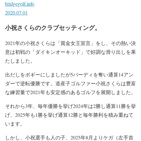
bridgegolf.info
2020.07.01
小祝さくらのクラブセッティング。
2021年の小祝さくらは「賞金女王宣言」をし、その熱い決
意は初戦の「ダイキンオーキッド」で好調な滑り出しを果
たしました。
出だしをボギーにしましたが5バーディを奪い通算14アン
ダーで逆転優勝です。道産子ゴルファー小祝さくらは豊富
な練習量で2021年も安定感のあるゴルフを展開しました。
それから3年、毎年優勝を挙げ2024年は2勝し通算11勝を挙
げ、2025年も1勝を挙げ通算12勝と毎年勝利を積み重ねて
います。
しかし、小祝選手も人の子、2025年8月よりケガ（左手首