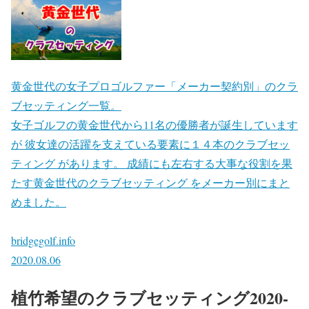
黄金世代の女子プロゴルファー「メーカー契約別」のクラ
ブセッティング一覧。
女子ゴルフの黄金世代から11名の優勝者が誕生しています
が 彼女達の活躍を支えている要素に１４本のクラブセッ
ティング があります。 成績にも左右する大事な役割を果
たす黄金世代のクラブセッティング をメーカー別にまと
めました。
bridgegolf.info
2020.08.06
植竹希望のクラブセッティング2020-