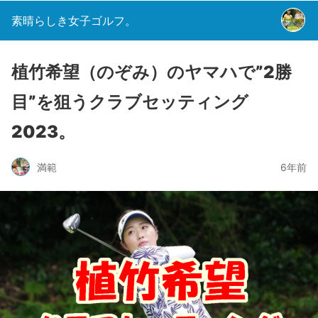
素晴らしき女子ゴルフ。
植竹希望（のぞみ）のヤマハで”2勝
目”を狙うクラブセッティング
2023。
満範
6年前