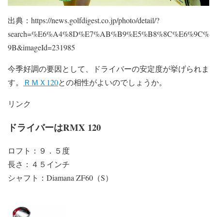
出典：https://news.golfdigest.co.jp/photo/detail/?
search=%E6%A4%8D%E7%AB%B9%E5%B8%8C%E6%9C%
9B&imageId=231985
今季好調の要因として、ドライバーの安定度が挙げられま
す。
ＲＭＸ120
との相性がよいのでしょうか。
リンク
ドライバーはRMX 120
ロフト：９．５度
長さ：４５インチ
シャフト：Diamana ZF60（S）