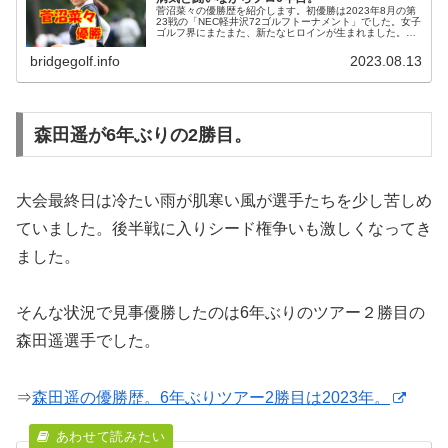
菅沼菜々の優勝歴を紹介します。初優勝は2023年8月の第
23戦の「NEC軽井沢72ゴルフトーナメント」でした。女子
ゴルフ界にまたまた、新たなヒロインが生まれました。
2023年23戦目にして7人目の初優勝者はアイドル"菅沼
菜々"です。そして、...
bridgegolf.info
2023.08.13
森田遥が6年ぶりの2勝目。
大会最終日は冷たい雨が肌寒い風が選手たちを少し苦しめ
ていました。後半戦に入りシード権争いも激しくなってき
ました。
そんな状況で見事優勝したのは6年ぶりのツアー２勝目の
森田遥選手でした。
⇒
森田遥の優勝歴。6年ぶりツアー2勝目は2023年。