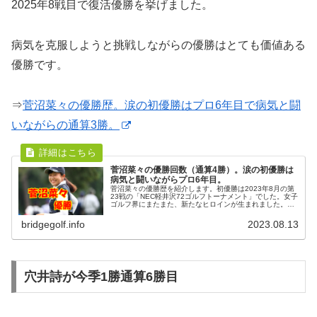
2025年8戦目で復活優勝を挙げました。
病気を克服しようと挑戦しながらの優勝はとても価値ある
優勝です。
⇒
菅沼菜々の優勝歴。涙の初優勝はプロ6年目で病気と闘
いながらの通算3勝。
菅沼菜々の優勝回数（通算4勝）。涙の初優勝は
病気と闘いながらプロ6年目。
菅沼菜々の優勝歴を紹介します。初優勝は2023年8月の第
23戦の「NEC軽井沢72ゴルフトーナメント」でした。女子
ゴルフ界にまたまた、新たなヒロインが生まれました。
2023年23戦目にして7人目の初優勝者はアイドル"菅沼
菜々"です。そして、...
bridgegolf.info
2023.08.13
穴井詩が今季1勝通算6勝目