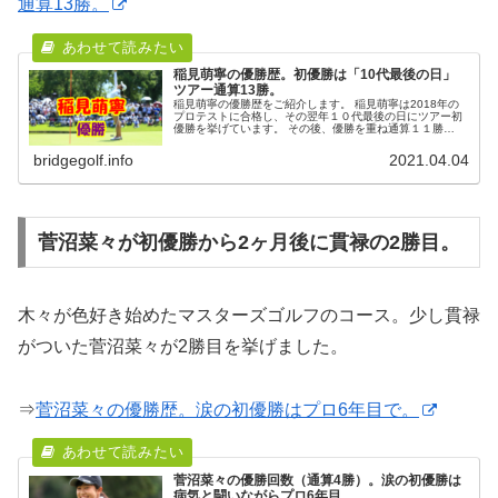
通算13勝。
稲見萌寧の優勝歴。初優勝は「10代最後の日」
ツアー通算13勝。
稲見萌寧の優勝歴をご紹介します。 稲見萌寧は2018年の
プロテストに合格し、その翌年１０代最後の日にツアー初
優勝を挙げています。 その後、優勝を重ね通算１１勝
（2022年6月現在）の優勝を経験しました。
bridgegolf.info
2021.04.04
菅沼菜々が初優勝から2ヶ月後に貫禄の2勝目。
木々が色好き始めたマスターズゴルフのコース。少し貫禄
がついた菅沼菜々が2勝目を挙げました。
⇒
菅沼菜々の優勝歴。涙の初優勝はプロ6年目で。
菅沼菜々の優勝回数（通算4勝）。涙の初優勝は
病気と闘いながらプロ6年目。