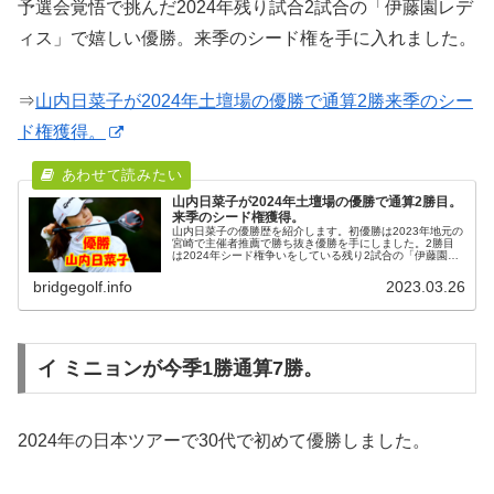
予選会覚悟で挑んだ2024年残り試合2試合の「伊藤園レデ
ィス」で嬉しい優勝。来季のシード権を手に入れました。
⇒
山内日菜子が2024年土壇場の優勝で通算2勝来季のシー
ド権獲得。
山内日菜子が2024年土壇場の優勝で通算2勝目。
来季のシード権獲得。
山内日菜子の優勝歴を紹介します。初優勝は2023年地元の
宮崎で主催者推薦で勝ち抜き優勝を手にしました。2勝目
は2024年シード権争いをしている残り2試合の「伊藤園レ
ディス」でした。2024年は山内にとって不振でした。優勝
した「伊藤園レディス...
bridgegolf.info
2023.03.26
イ ミニョンが今季1勝通算7勝。
2024年の日本ツアーで30代で初めて優勝しました。