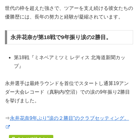
世代の枠を超えた強さで、ツアーを支え続ける彼女たちの
優勝歴には、長年の努力と経験が凝縮されています。
永井花奈が第18戦で9年振り涙の2勝目。
第18戦『ミネベアミツミ レディス 北海道新聞カッ
プ』
永井選手は最終ラウンドを首位でスタートし通算19アン
ダー大会レコード（真駒内/空沼）での涙の9年振り2勝目
を挙げました。
⇒
永井花奈9年ぶり“涙の２勝目”のクラブセッティング。