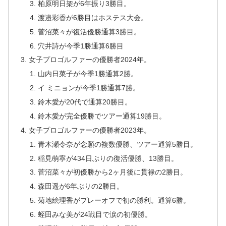
柏原明日架が6年振り3勝目。
渡邉彩香が6勝目はホステス大会。
菅沼菜々が復活優勝通算3勝目。
穴井詩が今季1勝通算6勝目
女子プロゴルファーの優勝者2024年。
山内日菜子が今季1勝通算2勝。
イ ミニョンが今季1勝通算7勝。
鈴木愛が20代で通算20勝目。
鈴木愛が完全優勝でツアー通算19勝目。
女子プロゴルファーの優勝者2023年。
青木瀬令奈が念願の複数優勝、ツアー通算5勝目。
稲見萌寧が434日ぶりの復活優勝、13勝目。
菅沼菜々が初優勝から2ヶ月後に貫禄の2勝目。
森田遥が6年ぶりの2勝目。
菊地絵理香がプレーオフで初の勝利。通算6勝。
蛭田みな美が24戦目で涙の初優勝。