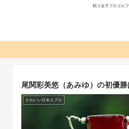
戦う女子プロゴルフ
尾関彩美悠（あみゆ）の初優勝
かわいい日本人プロ