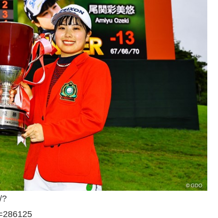
/?
286125