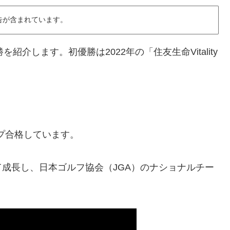
告が含まれています。
紹介します。初優勝は2022年の「住友生命Vitality
ップ合格しています。
成長し、日本ゴルフ協会（JGA）のナショナルチー