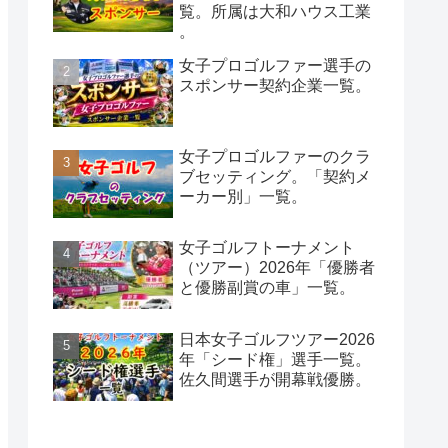
覧。所属は大和ハウス工業
。
女子プロゴルファー選手の
スポンサー契約企業一覧。
女子プロゴルファーのクラ
ブセッティング。「契約メ
ーカー別」一覧。
女子ゴルフトーナメント
（ツアー）2026年「優勝者
と優勝副賞の車」一覧。
日本女子ゴルフツアー2026
年「シード権」選手一覧。
佐久間選手が開幕戦優勝。