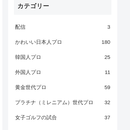
カテゴリー
配信
3
かわいい日本人プロ
180
韓国人プロ
25
外国人プロ
11
黄金世代プロ
59
プラチナ（ミレニアム）世代プロ
32
女子ゴルフの試合
37