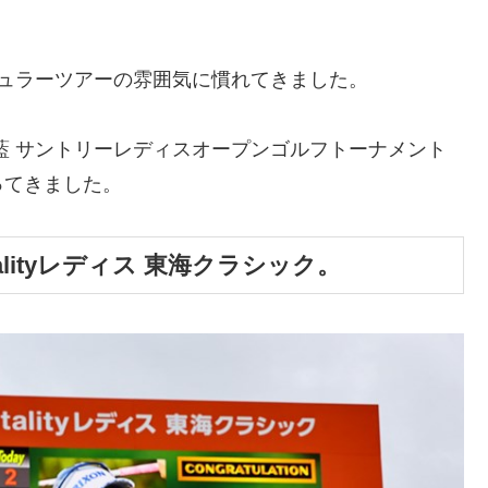
ュラーツアーの雰囲気に慣れてきました。
藍 サントリーレディスオープンゴルフトーナメント
ってきました。
lityレディス 東海クラシック。