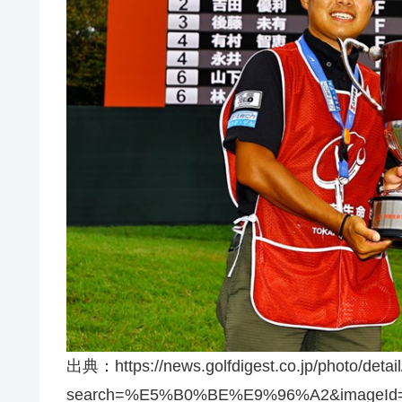
出典：https://news.golfdigest.co.jp/photo/detail
search=%E5%B0%BE%E9%96%A2&imageId=