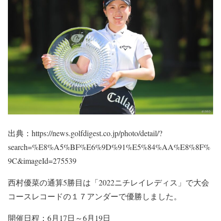
出典：https://news.golfdigest.co.jp/photo/detail/?
search=%E8%A5%BF%E6%9D%91%E5%84%AA%E8%8F%
9C&imageId=275539
西村優菜の通算5勝目は「2022ニチレイレディス」で大会
コースレコードの１７アンダーで優勝しました。
開催日程：6月17日～6月19日