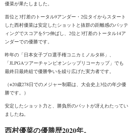
優菜が果たしました。
首位と3打差のトータル9アンダー・2位タイからスタート
した西村優菜は安定したショットと抜群の距離感のパッテ
ィングでスコアを5つ伸ばし、2位と3打差のトータル14ア
ンダーでの優勝です。
昨年の「日本女子プロ選手権コニカミノルタ杯」、
「JLPGAツアーチャンピオンシップリコーカップ」でも
最終日最終組で優勝争いを繰り広げた実力者です。
（※20歳278日でのメジャー制覇は、大会史上3位の年少優
勝です。）
安定したショット力と、勝負所のパットが冴えわたってい
ましたね。
西村優菜の優勝歴2020年。