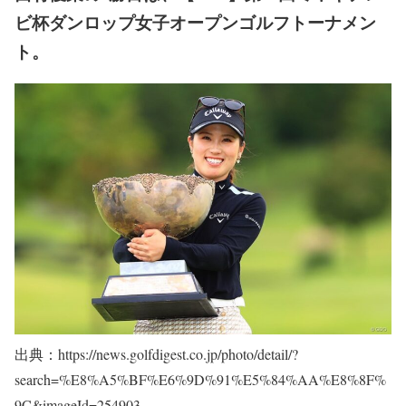
ビ杯ダンロップ女子オープンゴルフトーナメン
ト。
出典：https://news.golfdigest.co.jp/photo/detail/?
search=%E8%A5%BF%E6%9D%91%E5%84%AA%E8%8F%
9C&imageId=254903