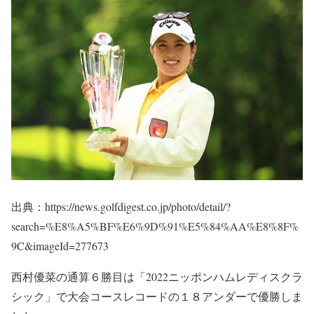
出典：https://news.golfdigest.co.jp/photo/detail/?
search=%E8%A5%BF%E6%9D%91%E5%84%AA%E8%8F%
9C&imageId=277673
西村優菜の通算６勝目は「2022ニッポンハムレディスクラ
シック」で大会コースレコードの１８アンダーで優勝しま