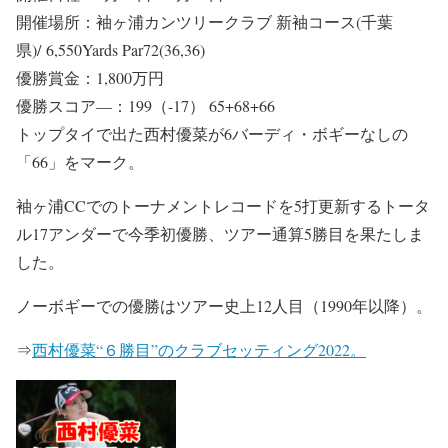
開催場所：袖ヶ浦カンツリークラブ 新袖コース(千葉
県)/ 6,550Yards Par72(36,36)
優勝賞金：1,800万円
優勝スコア―：199（-17） 65+68+66
トップタイで出た西村優菜が6バーディ・ボギーなしの
「66」をマーク。
袖ヶ浦CCでのトーナメントレコードを5打更新するトータ
ル17アンダーで今季初優勝、ツアー通算5勝目を果たしま
した。
ノーボギーでの優勝はツアー史上12人目（1990年以降）。
⇒
西村優菜“６勝目”のクラブセッティング2022。