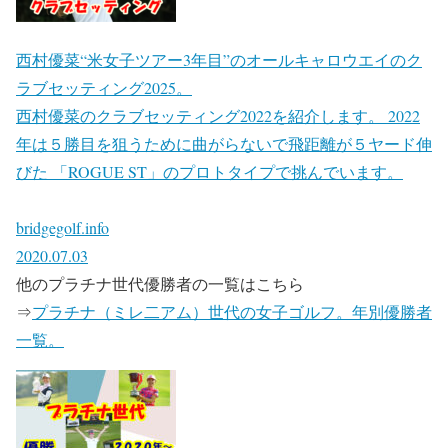
西村優菜“米女子ツアー3年目”のオールキャロウエイのク
ラブセッティング2025。
西村優菜のクラブセッティング2022を紹介します。 2022
年は５勝目を狙うために曲がらないで飛距離が５ヤード伸
びた 「ROGUE ST」のプロトタイプで挑んでいます。
bridgegolf.info
2020.07.03
他のプラチナ世代優勝者の一覧はこちら
⇒
プラチナ（ミレ二アム）世代の女子ゴルフ。年別優勝者
一覧。