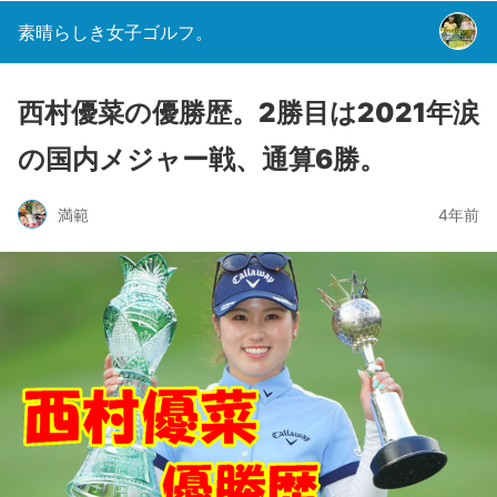
素晴らしき女子ゴルフ。
西村優菜の優勝歴。2勝目は2021年涙
の国内メジャー戦、通算6勝。
満範
4年前