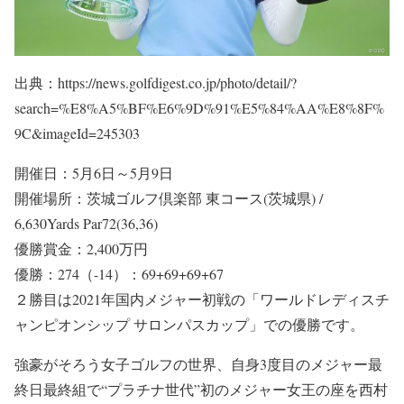
出典：https://news.golfdigest.co.jp/photo/detail/?
search=%E8%A5%BF%E6%9D%91%E5%84%AA%E8%8F%
9C&imageId=245303
開催日：5月6日～5月9日
開催場所：茨城ゴルフ倶楽部 東コース(茨城県) /
6,630Yards Par72(36,36)
優勝賞金：2,400万円
優勝：274（-14）：69+69+69+67
２勝目は2021年国内メジャー初戦の「ワールドレディスチ
ャンピオンシップ サロンパスカップ」での優勝です。
強豪がそろう女子ゴルフの世界、自身3度目のメジャー最
終日最終組で“プラチナ世代”初のメジャー女王の座を西村