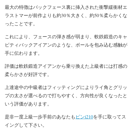
最大の特徴はバックフェース裏に挿入された衝撃緩衝材エ
ラストマーが前作よりも約30％大きく、約50％柔らかくな
ったことです。
これにより、フェースの弾き感が弱まり、軟鉄鍛造のキャ
ビティバックアイアンのような、ボールを包み込む感触が
手に伝わります。
評価は軟鉄鍛造アイアンから乗り換えた上級者には打感の
柔らかさが好評です。
上達途中の中級者はフィッティングによりライ角とグリッ
プの太さが選べるので打ちやすく、方向性が良くなったと
いう評価があります。
是非一度上級一歩手前のあなたも
ピンi210
を手に取ってス
イングして下さい。