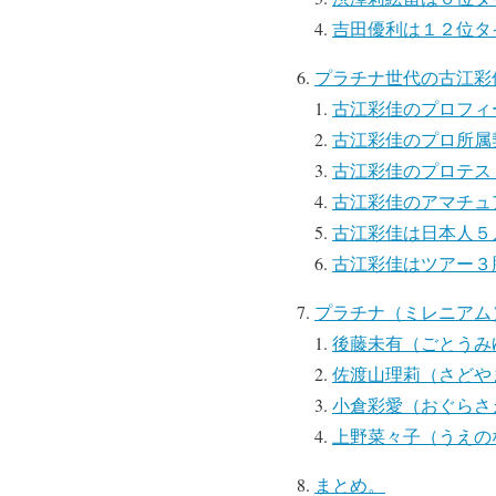
吉田優利は１２位タ
プラチナ世代の古江彩佳
古江彩佳のプロフィ
古江彩佳のプロ所属
古江彩佳のプロテス
古江彩佳のアマチュ
古江彩佳は日本人５
古江彩佳はツアー３
プラチナ（ミレニアム
後藤未有（ごとうみ
佐渡山理莉（さどや
小倉彩愛（おぐらさ
上野菜々子（うえの
まとめ。