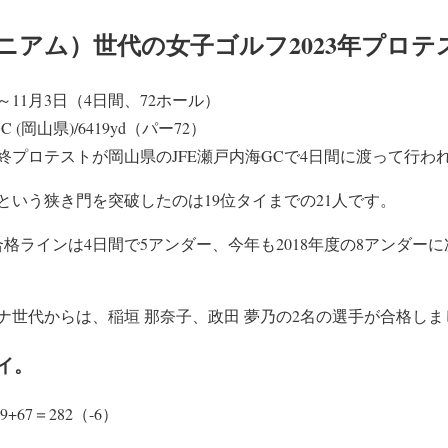
ニアム）世代の女子ゴルフ2023年プロテ
日～11月3日（4日間、72ホール）
(岡山県)/6419yd（パー72）
最終プロテストが岡山県のJFE瀬戸内海GCで4日間に渡って行わ
という狭き門を突破したのは19位タイまでの21人です。
格ラインは4日間で5アンダー、今年も2018年度の8アンダー
チナ世代からは、稲垣 那奈子、政田 夢乃の2名の選手が合格し
タイ。
9+67＝282（-6）