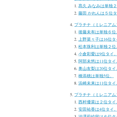
髙久 みなみは単独
藤田 かれんは５位
プラチナ（ミレニアム
後藤未有は単独６位
上野菜々子は16位タ
松本珠利は単独２位
小倉彩愛は9位タイ
阿部未悠は11位タイ
奥山友梨は20位タイ
橋添穂は単独5位。
浜崎未来は11位タイ
プラチナ（ミレニアム
西村優菜は２位タイ
安田祐香は4位タイ
渋澤莉絵留は６位タ