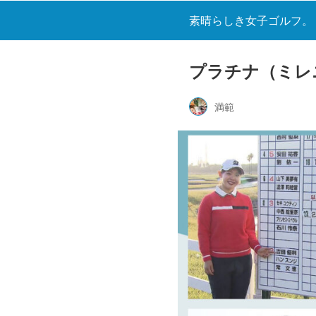
素晴らしき女子ゴルフ。
プラチナ（ミレ
満範