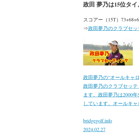
政田 夢乃は15位タイ
スコアー（15T）73+68+6
⇒
政田夢乃のクラブセッテ
政田夢乃の“オールキャ
政田夢乃のクラブセッテ
ます。政田夢乃は2000
しています。オールキャロ.
bridgegolf.info
2024.02.27