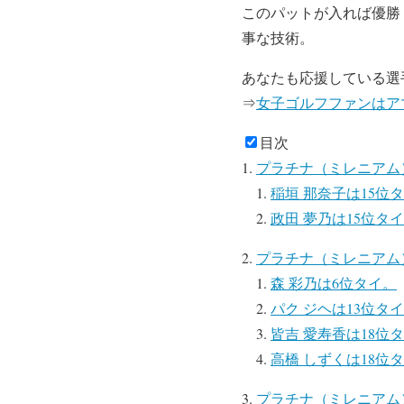
このパットが入れば優勝
事な技術。
あなたも応援している選
⇒
女子ゴルフファンはアマ
目次
プラチナ（ミレニアム
稲垣 那奈子は15位
政田 夢乃は15位タ
プラチナ（ミレニアム
森 彩乃は6位タイ。
パク ジヘは13位タ
皆吉 愛寿香は18位
高橋 しずくは18位
プラチナ（ミレニアム