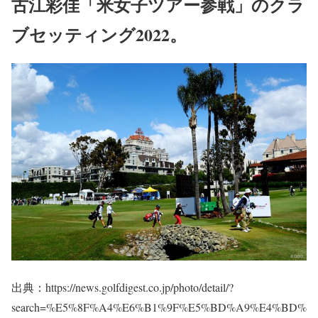
古江彩佳「米女子ツアー参戦」のクラ
ブセッティング2022。
出典：https://news.golfdigest.co.jp/photo/detail/?
search=%E5%8F%A4%E6%B1%9F%E5%BD%A9%E4%BD%