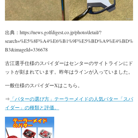
出典：https://news.golfdigest.co.jp/photo/detail/?
search=%E5%8F%A4%E6%B1%9F%E5%BD%A9%E4%BD%
B3&imageId=336678
古江選手仕様のスパイダーはセンターのサイトラインにド
ットが刻まれています。昨年はラインが入っていました。
一般仕様のスパイダーXはこちら。
⇒
「パターの選び方」テーラーメイドの人気パター「スパ
イダー」の種類と評価。