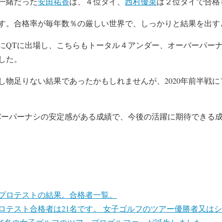
一緒だった
安田祐香
は、４位タイ、
西村優菜
は２位タイで合格
す。合格率が毎年数％の厳しい世界で、しっかりと結果を出す
にQTに出場し、こちらもトータル４アンダー、オーバーパー
した。
し物足りない結果であったかもしれませんが、2020年前半戦
バーパーナシの安定感がある成績で、今後の活躍に期待できる
度プロテストの結果。合格者一覧。
プロテスト合格者は21名です。 女子ゴルフのツアー優勝者又は