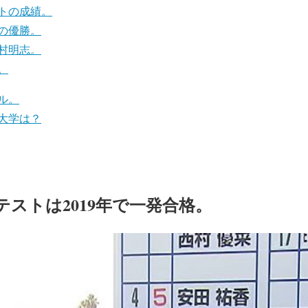
トの成績。
の優勝。
村明志。
。
ル。
大学は？
ストは2019年で一発合格。