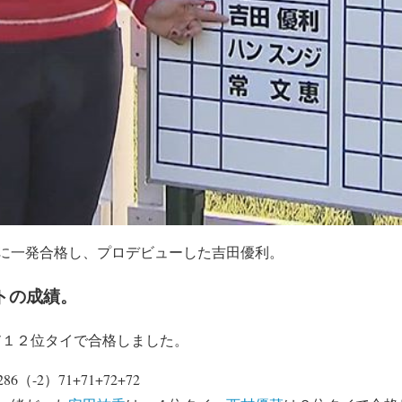
に一発合格し、プロデビューした吉田優利。
トの成績。
6″１２位タイで合格しました。
-2）71+71+72+72