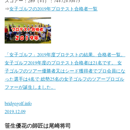
スコアー：289（+1）：74+72+70+73
⇒
女子ゴルフの2019年プロテスト合格者一覧
「女子ゴルフ」2019年度プロテストの結果。合格者一覧。
女子ゴルフ2019年度のプロテスト合格者は21名です。 女
子ゴルフのツアー優勝者又はシード獲得者でプロ会員にな
った選手は4名で 総勢25名の女子ゴルフのツアープロゴル
ファーが誕生しました。
bridgegolf.info
2019.12.09
笹生優花の師匠は尾崎将司