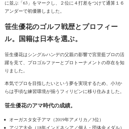
に並ぶ「63」をマークし、２位に４打差をつけて通算１６
アンダーで初優勝しました。
笹生優花のゴルフ戦歴とプロフィー
ル。国籍は日本を選ぶ。
笹生優花はシングルハンデの父親の影響で宮里藍プロの活
躍を見て、プロゴルファーとプロトーナメントの存在を知
りました。
本気でプロを目指したいという夢を実現するため、小3か
らは手頃な練習環境が揃うフィリピンに移り住みました。
笹生優花のアマ時代の成績。
オーガスタ女子アマ（2019年アメリカ／3位）
アジア大会（18年インドネシア／個人・団体金メダル）