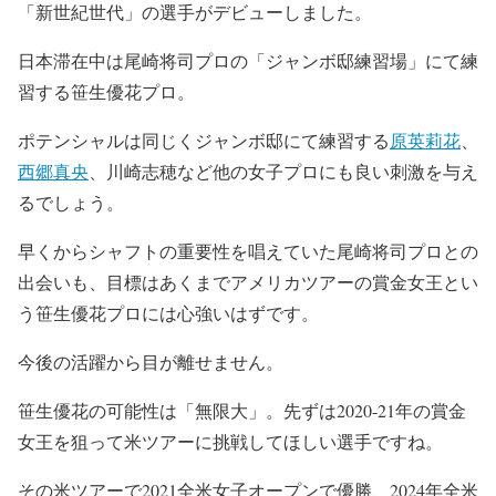
「新世紀世代」の選手がデビューしました。
日本滞在中は尾崎将司プロの「ジャンボ邸練習場」にて練
習する笹生優花プロ。
ポテンシャルは同じくジャンボ邸にて練習する
原英莉花
、
西郷真央
、川崎志穂など他の女子プロにも良い刺激を与え
るでしょう。
早くからシャフトの重要性を唱えていた尾崎将司プロとの
出会いも、目標はあくまでアメリカツアーの賞金女王とい
う笹生優花プロには心強いはずです。
今後の活躍から目が離せません。
笹生優花の可能性は「無限大」。先ずは2020-21年の賞金
女王を狙って米ツアーに挑戦してほしい選手ですね。
その米ツアーで2021全米女子オープンで優勝、2024年全米