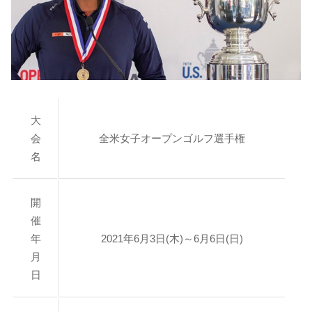
大
会
全米女子オープンゴルフ選手権
名
開
催
年
2021年6月3日(木)～6月6日(日)
月
日