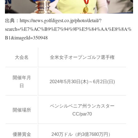
出典：https://news.golfdigest.co.jp/photo/detail/?
search=%E7%AC%B9%E7%94%9F%E5%84%AA%E8%8A%
B1&imageId=350948
大会名
全米女子オープンゴルフ選手権
開催年月
2024年5月30日(木)～6月2日(日)
日
ペンシルベニア州ランカスター
開催場所
CC/par70
優勝賞金
240万ドル（約3億7680万円）