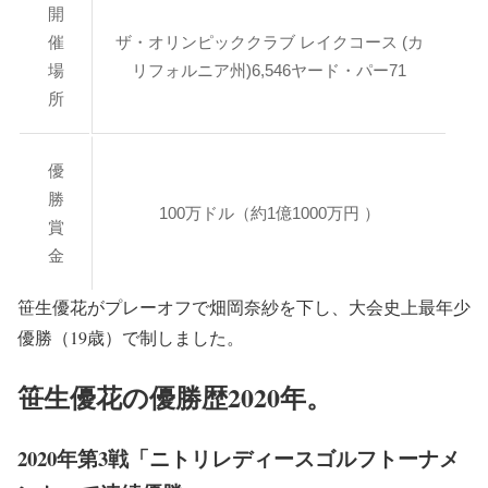
開
催
ザ・オリンピッククラブ レイクコース (カ
場
リフォルニア州)6,546ヤード・パー71
所
優
勝
100万ドル（約1億1000万円 ）
賞
金
笹生優花がプレーオフで畑岡奈紗を下し、大会史上最年少
優勝（19歳）で制しました。
笹生優花の優勝歴2020年。
2020年第3戦「ニトリレディースゴルフトーナメ