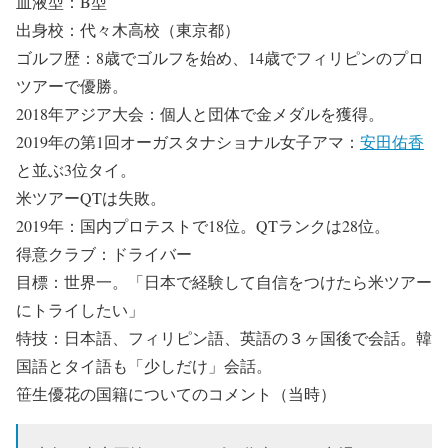
血液型：B型
出身校：代々木高校（東京都）
ゴルフ歴：8歳でゴルフを始め、14歳でフィリピンのプロ
ツアーで優勝。
2018年アジア大会：個人と団体で金メダルを獲得。
2019年の第1回オーガスタナショナル女子アマ：
安田佑香
と並ぶ3位タイ。
米ツアーQTは失敗。
2019年：国内プロテストで18位。QTランクは28位。
得意クラブ：ドライバー
目標：世界一。「日本で経験して自信をつけたら米ツアー
にトライしたい」
特技：日本語、フィリピン語、英語の３ヶ国後で会話。韓
国語とタイ語も「少しだけ」会話。
笹生優花の国籍についてのコメント（当時）