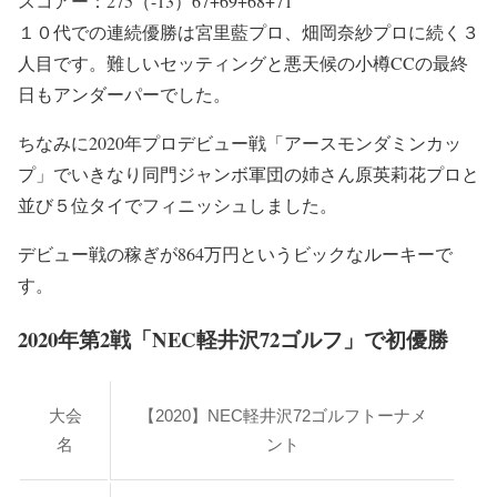
スコアー：275（-13）67+69+68+71
１０代での連続優勝は宮里藍プロ、畑岡奈紗プロに続く３
人目です。難しいセッティングと悪天候の小樽CCの最終
日もアンダーパーでした。
ちなみに2020年プロデビュー戦「アースモンダミンカッ
プ」でいきなり同門ジャンボ軍団の姉さん原英莉花プロと
並び５位タイでフィニッシュしました。
デビュー戦の稼ぎが864万円というビックなルーキーで
す。
2020年第2戦「NEC軽井沢72ゴルフ」で初優勝
大会
【2020】NEC軽井沢72ゴルフトーナメ
名
ント