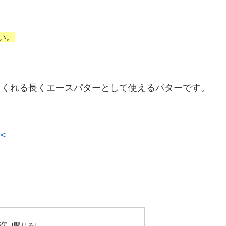
い。
応えてくれる長くエースパターとして使えるパターです。
<
次