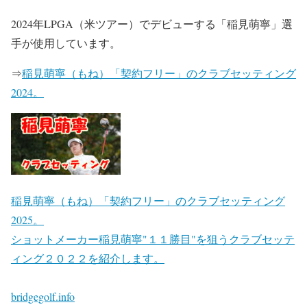
2024年LPGA（米ツアー）でデビューする「稲見萌寧」選
手が使用しています。
⇒
稲見萌寧（もね）「契約フリー」のクラブセッティング
2024。
稲見萌寧（もね）「契約フリー」のクラブセッティング
2025。
ショットメーカー稲見萌寧"１１勝目"を狙うクラブセッテ
ィング２０２２を紹介します。
bridgegolf.info