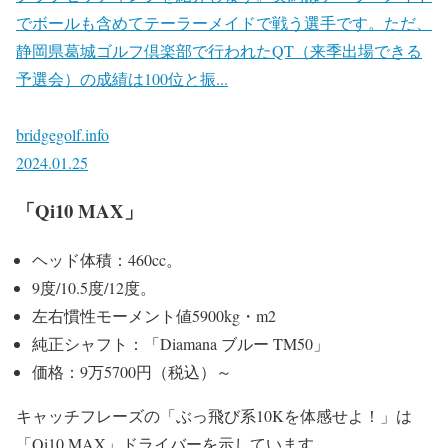
でボールも含めてテーラーメイドで戦う選手です。ただ、
静岡県葛城ゴルフ倶楽部で行われたQT（来季出場できる
予選会）の成績は100位と振...
bridgegolf.info
2024.01.25
「Qi10 MAX」
ヘッド体積：460cc。
9度/10.5度/12度。
左右慣性モーメント値5900kg・m2
純正シャフト：「Diamana ブルー TM50」
価格：9万5700円（税込）～
キャッチフレーズの「ぶっ飛び系10Kを体感せよ！」は
「Qi10 MAX」ドライバーを示しています。