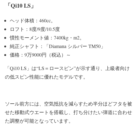
「Qi10 LS」
ヘッド体積：460cc。
ロフト：8度/9度/10.5度
慣性モーメント値：7400kg・m2。
純正シャフト：「Diamana シルバー TM50」
価格：9万9000円（税込）～
「Qi10 LS」は“LS＝ロースピン”が示す通り、上級者向け
の低スピン性能に優れたモデルです。
ソール前方には、空気抵抗を減らすため半分ほどフタを被
せた移動式ウエートを搭載し、打ち分けたい弾道に合わせ
た調整が可能となっています。