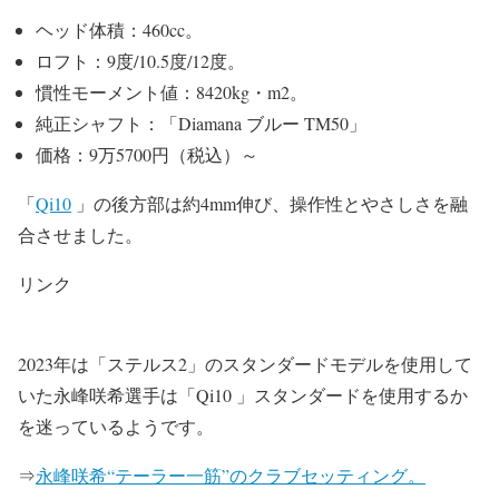
ヘッド体積：460cc。
ロフト：9度/10.5度/12度。
慣性モーメント値：8420kg・m2。
純正シャフト：「Diamana ブルー TM50」
価格：9万5700円（税込）～
「
Qi10
」の後方部は約4mm伸び、操作性とやさしさを融
合させました。
リンク
2023年は「ステルス2」のスタンダードモデルを使用して
いた永峰咲希選手は「Qi10 」スタンダードを使用するか
を迷っているようです。
⇒
永峰咲希“テーラー一筋”のクラブセッティング。