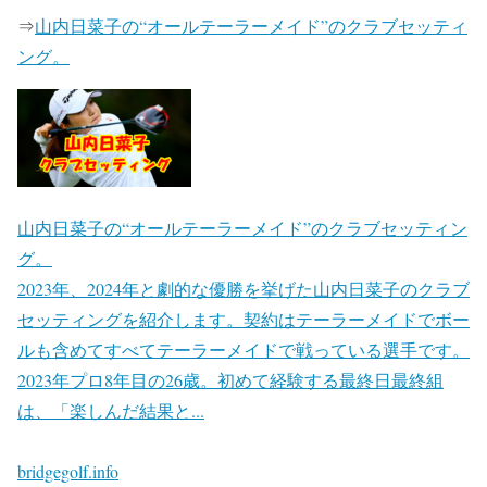
⇒
山内日菜子の“オールテーラーメイド”のクラブセッティ
ング。
山内日菜子の“オールテーラーメイド”のクラブセッティン
グ。
2023年、2024年と劇的な優勝を挙げた山内日菜子のクラブ
セッティングを紹介します。契約はテーラーメイドでボー
ルも含めてすべてテーラーメイドで戦っている選手です。
2023年プロ8年目の26歳。初めて経験する最終日最終組
は、「楽しんだ結果と...
bridgegolf.info