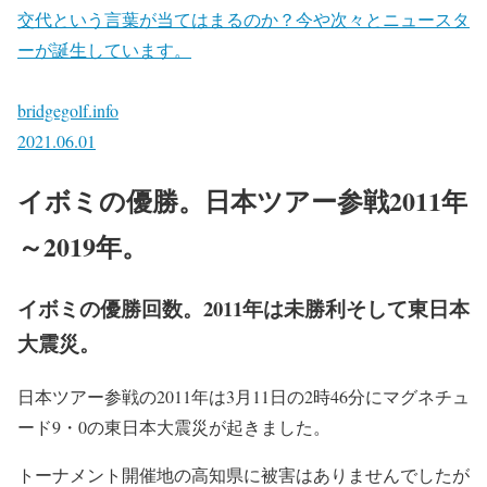
交代という言葉が当てはまるのか？今や次々とニュースタ
ーが誕生しています。
bridgegolf.info
2021.06.01
イボミの優勝。日本ツアー参戦2011年
～2019年。
イボミの優勝回数。2011年は未勝利そして東日本
大震災。
日本ツアー参戦の2011年は3月11日の2時46分にマグネチュ
ード9・0の東日本大震災が起きました。
トーナメント開催地の高知県に被害はありませんでしたが