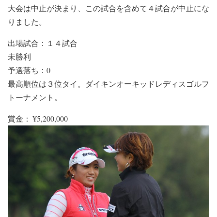
大会は中止が決まり、この試合を含めて４試合が中止にな
りました。
出場試合：１４試合
未勝利
予選落ち：0
最高順位は３位タイ。ダイキンオーキッドレディスゴルフ
トーナメント。
賞金： ¥5,200,000