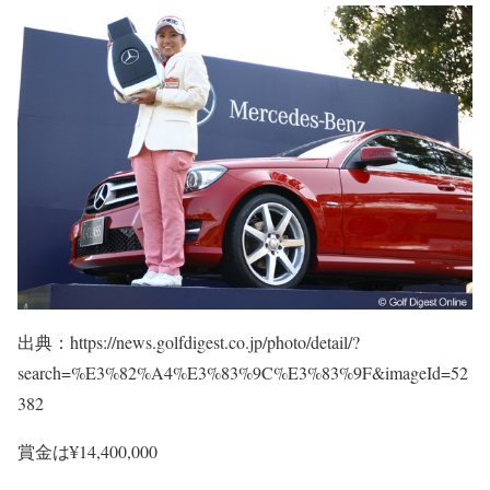
出典：https://news.golfdigest.co.jp/photo/detail/?
search=%E3%82%A4%E3%83%9C%E3%83%9F&imageId=52
382
賞金は¥14,400,000