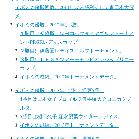
イボミの優勝回数。2011年は未勝利そして東日本大震
災。
イボミの優勝。2012年は3勝。
１勝目（初優勝）はヨコハマタイヤゴルフトーナメ
ントPRGRレディスカップ。
２勝目は伊藤園レディスゴルフトーナメント。
３勝目はＬＰＧＡツアーチャンピオンシップリコー
カップ。
イボミの成績。2012年トーナメントデータ。
イボミの優勝。2013年は2勝し通算5勝。
4勝目は日本女子プロゴルフ選手権大会コニカミノ
ルタ。
5勝目は樋口久子 森永製菓ウイダーレディス。
イボミの成績。2013年トーナメントデータ。
イボミの優勝。2014年は3勝し通算8勝。