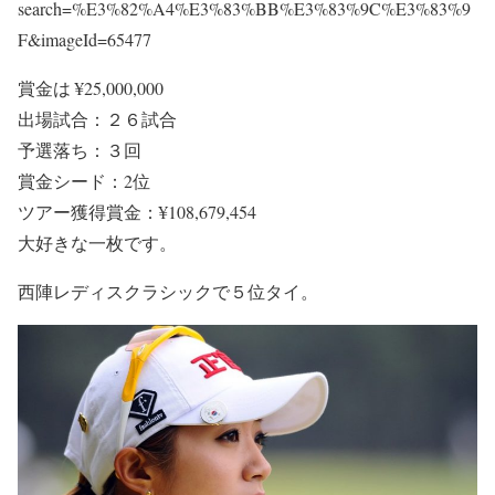
search=%E3%82%A4%E3%83%BB%E3%83%9C%E3%83%9
F&imageId=65477
賞金は ¥25,000,000
出場試合：２６試合
予選落ち：３回
賞金シード：2位
ツアー獲得賞金：¥108,679,454
大好きな一枚です。
西陣レディスクラシックで５位タイ。