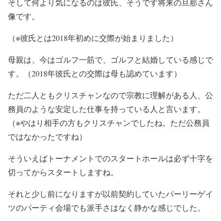
そして何より気になるのは彼氏、そうです将来の旦那さん
像です。
（※彼氏とは2018年初めに交際が始まりました）
母親は、今はゴルフ一筋で、ゴルフと結婚している感じで
す。（2018年彼氏との交際は母も認めています）
ただ二人ともクリスチャンなので宗教に理解がある人、公
務員のような
安定
した仕事を持っている人と言います。
（※やはり相手の方もクリスチャンでしたね。ただ公務員
ではなかったですね）
そういえばトーナメントでのスタートホールは必ず十字を
切ってからスタートしますね。
それと少し前になりますが以前契約していたパーリーゲイ
ツのパーティ会場でも派手さはなく静かな感じでした。