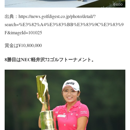
出典：https://news.golfdigest.co.jp/photo/detail/?
search=%E3%82%A4%E3%83%BB%E3%83%9C%E3%83%9
F&imageId=101025
賞金は¥10,800,000
8勝目はNEC軽井沢72ゴルフトーナメント。