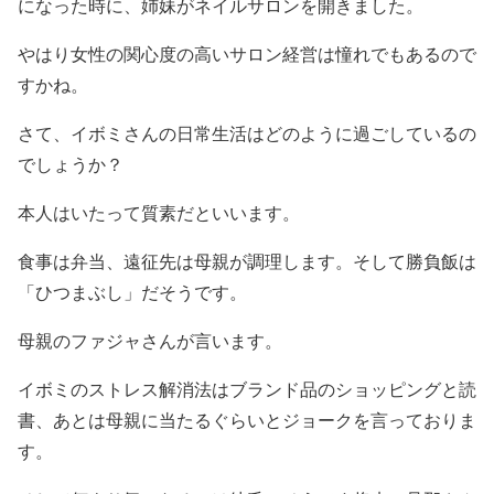
になった時に、姉妹がネイルサロンを開きました。
やはり女性の関心度の高いサロン経営は憧れでもあるので
すかね。
さて、イボミさんの日常生活はどのように過ごしているの
でしょうか？
本人はいたって質素だといいます。
食事は弁当、遠征先は母親が調理します。そして勝負飯は
「ひつまぶし」
だそうです。
母親のファジャさんが言います。
イボミのストレス解消法はブランド品のショッピングと読
書、あとは母親に当たるぐらいとジョークを言っておりま
す。