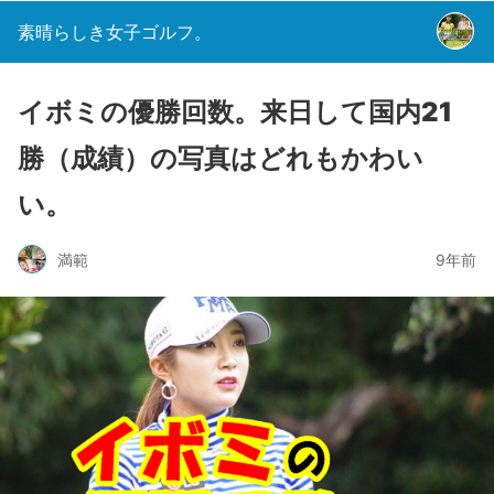
素晴らしき女子ゴルフ。
イボミの優勝回数。来日して国内21
勝（成績）の写真はどれもかわい
い。
満範
9年前