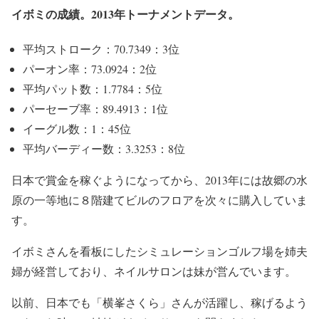
イボミの成績。2013年トーナメントデータ。
平均ストローク：70.7349：3位
パーオン率：73.0924：2位
平均パット数：1.7784：5位
パーセーブ率：89.4913：1位
イーグル数：1：45位
平均バーディー数：3.3253：8位
日本で賞金を稼ぐようになってから、2013年には故郷の水
原の一等地に８階建てビルのフロアを次々に購入していま
す。
イボミさんを看板にしたシミュレーションゴルフ場を姉夫
婦が経営しており、ネイルサロンは妹が営んでいます。
以前、日本でも「横峯さくら」さんが活躍し、稼げるよう