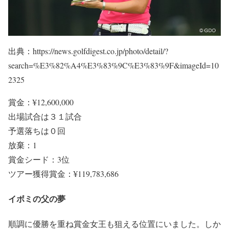
出典：https://news.golfdigest.co.jp/photo/detail/?
search=%E3%82%A4%E3%83%9C%E3%83%9F&imageId=10
2325
賞金：¥12,600,000
出場試合は３１試合
予選落ちは０回
放棄：1
賞金シード：3位
ツアー獲得賞金：¥119,783,686
イボミの父の夢
順調に優勝を重ね賞金女王も狙える位置にいました。しか