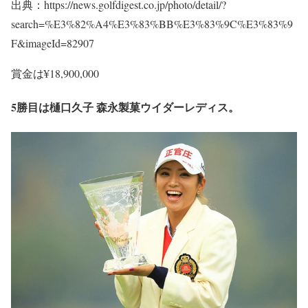
出典：https://news.golfdigest.co.jp/photo/detail/?
search=%E3%82%A4%E3%83%BB%E3%83%9C%E3%83%9
F&imageId=82907
賞金は¥18,900,000
5勝目は樋口久子 森永製菓ウイダーレディス。