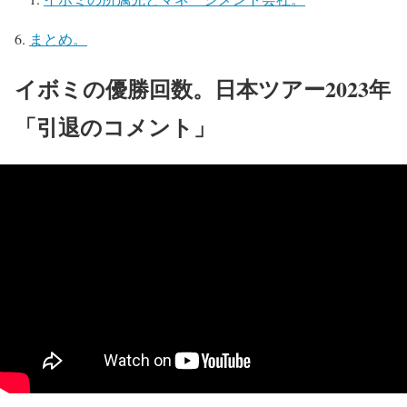
まとめ。
イボミの優勝回数。日本ツアー2023年
「引退のコメント」