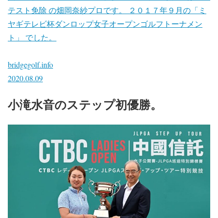
テスト免除 の畑岡奈紗プロです。 ２０１７年９月の「ミ
ヤギテレビ杯ダンロップ女子オープンゴルフトーナメン
ト」 でした。
bridgegolf.info
2020.08.09
小滝水音のステップ初優勝。