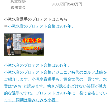
賞金総額/
3,000万円/540万円
優勝賞金
小滝水音選手のプロテストはこちら
⇒
小滝水音のプロテスト合格は2017年。
小滝水音のプロテスト合格は2017年。
小滝水音のプロテスト合格とジュニア時代のゴルフ成績を
ご紹介します。小滝水音選手も、黄金世代の一員です。水
音は“みお”と読みます。幼さが残るあどけない笑顔が魅力
的な選手ですね。プロテストは2017年に一発で合格してい
ます。同期は勝みなみや小祝...