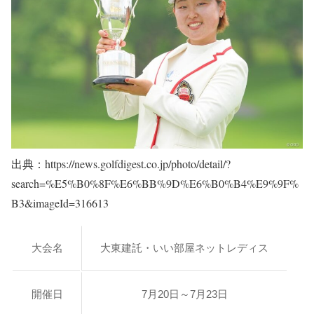
出典：https://news.golfdigest.co.jp/photo/detail/?
search=%E5%B0%8F%E6%BB%9D%E6%B0%B4%E9%9F%
B3&imageId=316613
大会名
大東建託・いい部屋ネットレディス
開催日
7月20日～7月23日