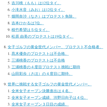
吉川桃（もも）は12位タイ。
小滝水音（みお）は12位タイ。
畑岡奈沙（なさ）はプロテスト免除。
吉本ひかるは7位。
植竹希望は５位タイ。
松原 由美のプロテストは19位タイ。
女子ゴルフの黄金世代メンバー、プロテスト不合格者。
髙木優奈のプロテストは不合格。
三浦桃香のプロテストは不合格
三浦桃香の４度目プロテスト挑戦に期待
山田彩歩（さほ）の４度目に期待。
世界に挑戦する女子ゴルフの黄金世代メンバー。
全米女子オープン決勝進出は４名。
全米女子オープン成績、渋野日向子は４位。
全米女子オープン３日目の成績。