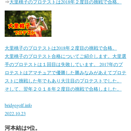
⇒
大里桃子のプロテストは2018年２度目の挑戦で合格。
大里桃子のプロテストは2018年２度目の挑戦で合格。
大里桃子のプロテスト合格についてご紹介します。大里選
手のプロテストは１回目は失敗しています。 2017年のプ
ロテストはアマチュアで優勝した勝みなみがあえてプロテ
ストに挑戦した年でもあり大注目のプロテストでした。
そして、翌年２０１８年２度目の挑戦で合格しました。
bridgegolf.info
2022.10.23
河本結は9位。