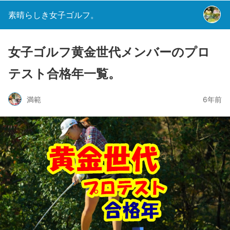
素晴らしき女子ゴルフ。
女子ゴルフ黄金世代メンバーのプロ
テスト合格年一覧。
満範
6年前