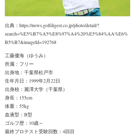
出典：https://news.golfdigest.co.jp/photo/detail/?
search=%E5%B7%A5%E8%97%A4%20%E5%84%AA%E6%
B5%B7&imageId=192768
工藤優海（ゆうみ）
所属：フリー
出身地：千葉県松戸市
生年月日：1999年2月22日
出身校：麗澤大学（千葉県）
身長：155cm
体重：55kg
血液型：B型
ゴルフ歴：10歳～
最終プロテスト受験回数：4回目