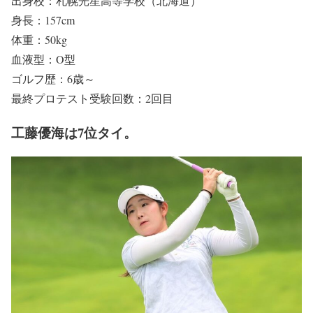
出身校：札幌光星高等学校（北海道）
身長：157cm
体重：50kg
血液型：O型
ゴルフ歴：6歳～
最終プロテスト受験回数：2回目
工藤優海は7位タイ。