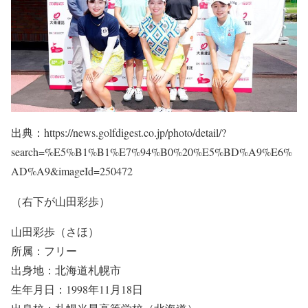
出典：https://news.golfdigest.co.jp/photo/detail/?
search=%E5%B1%B1%E7%94%B0%20%E5%BD%A9%E6%
AD%A9&imageId=250472
（右下が山田彩歩）
山田彩歩（さほ）
所属：フリー
出身地：北海道札幌市
生年月日：1998年11月18日