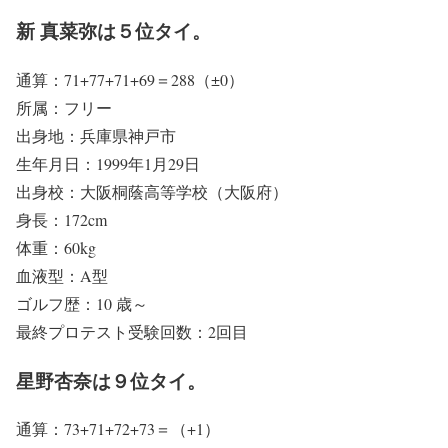
新 真菜弥は５位タイ。
通算：71+77+71+69＝288（±0）
所属：フリー
出身地：兵庫県神戸市
生年月日：1999年1月29日
出身校：大阪桐蔭高等学校（大阪府）
身長：172cm
体重：60kg
血液型：A型
ゴルフ歴：10 歳～
最終プロテスト受験回数：2回目
星野杏奈は９位タイ。
通算：73+71+72+73＝（+1）