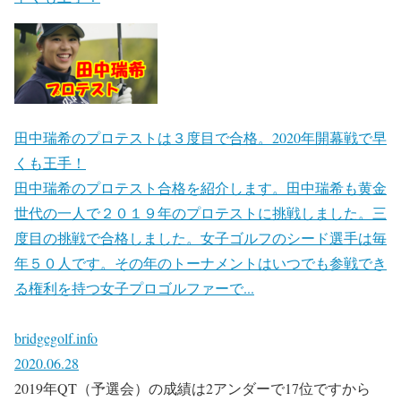
田中瑞希のプロテストは３度目で合格。2020年開幕戦で早
くも王手！
田中瑞希のプロテスト合格を紹介します。田中瑞希も黄金
世代の一人で２０１９年のプロテストに挑戦しました。三
度目の挑戦で合格しました。女子ゴルフのシード選手は毎
年５０人です。その年のトーナメントはいつでも参戦でき
る権利を持つ女子プロゴルファーで...
bridgegolf.info
2020.06.28
2019年QT（予選会）の成績は2アンダーで17位ですから