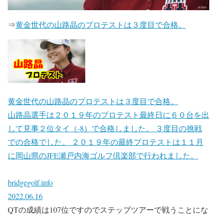
⇒
黄金世代の山路晶のプロテストは３度目で合格。
黄金世代の山路晶のプロテストは３度目で合格。
山路晶選手は２０１９年のプロテスト最終日に６０台を出
して見事２位タイ（-8）で合格しました。 ３度目の挑戦
での合格でした。 ２０１９年の最終プロテストは１１月
に岡山県のJFE瀬戸内海ゴルフ倶楽部で行われました。
bridgegolf.info
2022.06.16
QTの成績は107位ですのでステップツアーで戦うことにな