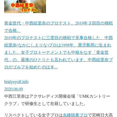
黄金世代・中西絵里奈のプロテスト。2019年３回目の挑戦
で合格。
2019年のプロテストに三度目の挑戦で見事合格した、中西
絵里奈(なかにしえりな)プロは1998年、鹿児島県に生まれ
ました。女子プロトーナメントでも中核をなす「黄金世
代」の、最後のひとりとも言われています。中西絵里奈プ
ロがゴルフを始めたのは８...
bridgegolf.info
2020.06.09
中西江里奈はアクサレディス開催会場「UMKカントリー
クラブ」で研修生として在籍していました。
リスペクトしている女子プロは
永峰咲希プロ
で宮崎日大高