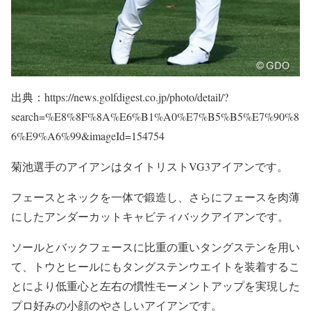
出典：https://news.golfdigest.co.jp/photo/detail/?
search=%E8%8F%8A%E6%B1%A0%E7%B5%B5%E7%90%8
6%E9%A6%99&imageId=154754
菊池選手のアイアンは
タイトリストVG3アイアン
です。
フェースとネックを一体で鍛造し、さらにフェースを肉薄
にしたアンダーカットキャビティバックアイアンです。
ソールとバックフェースに比重の重いタングステンを用い
て、トウとヒールにもタングステンウエイトを装着するこ
とにより低重心と左右の慣性モーメントアップを実現した
プロ好みの小顔のやさしいアイアンです。