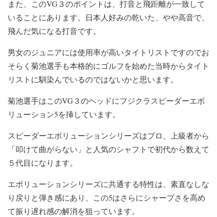
また、このVG３のポイントは、打音と飛距離が一致して
いることにあります。日本人好みの乾いた、やや高音で、
飛んだ気になる打音です。
男女のジュニアには使用率が高いタイトリストですのでお
そらく菊池選手も本格的にゴルフを始めた当時からタイト
リストに馴染んでいるのではないかと思います。
菊池選手はこのVG３のヘッドに
フジクラスピーダーエボ
リューション5
を挿しています。
スピーダーエボリューションシリーズはプロ、上級者から
「叩けて曲がらない」と人気のシャフトで初代から数えて
５代目になります。
エボリューションシリーズに共通する特性は、素直なしな
り戻りと弾き感にあり、この5はさらにシャープさを高め
て振り遅れ感の解消を狙っています。