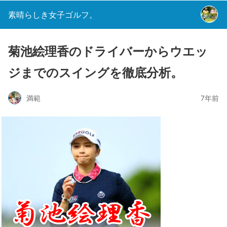
素晴らしき女子ゴルフ。
菊池絵理香のドライバーからウエッ
ジまでのスイングを徹底分析。
満範
7年前