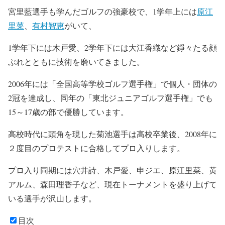
宮里藍選手も学んだゴルフの強豪校で、1学年上には
原江
里菜
、
有村智恵
がいて、
1学年下には木戸愛、2学年下には大江香織など錚々たる顔
ぶれとともに技術を磨いてきました。
2006年には「全国高等学校ゴルフ選手権」で個人・団体の
2冠を達成し、同年の「東北ジュニアゴルフ選手権」でも
15～17歳の部で優勝
しています。
高校時代に頭角を現した菊池選手は高校卒業後、
2008年に
２度目のプロテストに合格してプロ入りします。
プロ入り同期には穴井詩、木戸愛、申ジエ、原江里菜、黄
アルム、森田理香子など、現在トーナメントを盛り上げて
いる選手が沢山します。
目次