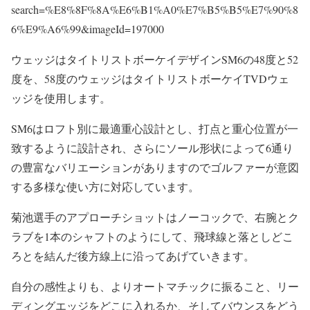
search=%E8%8F%8A%E6%B1%A0%E7%B5%B5%E7%90%8
6%E9%A6%99&imageId=197000
ウェッジはタイトリストボーケイデザインSM6の48度と52
度を、58度のウェッジはタイトリストボーケイTVDウェ
ッジを使用します。
SM6はロフト別に最適重心設計とし、打点と重心位置が一
致するように設計され、さらにソール形状によって6通り
の豊富なバリエーションがありますのでゴルファーが意図
する多様な使い方に対応しています。
菊池選手のアプローチショットはノーコックで、右腕とク
ラブを1本のシャフトのようにして、飛球線と落としどこ
ろとを結んだ後方線上に沿ってあげていきます。
自分の感性よりも、よりオートマチックに振ること、リー
ディングエッジをどこに入れるか、そしてバウンスをどう