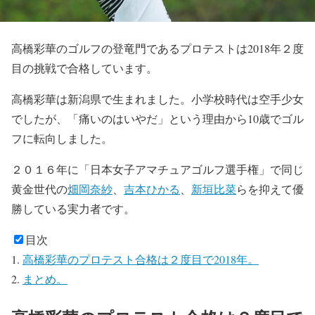
高橋彩華のゴルフの登竜門であるプロテストは2018年２度
目の挑戦で合格しています。
高橋彩華は新潟県で生まれました。小学校時代は空手少女
でしたが、「痛いのはいやだ」という理由から10歳でゴル
フに転向しました。
２０１６年に「日本女子アマチュアゴルフ選手権」で同じ
黄金世代の
畑岡奈紗
、
吉本ひかる
、
新垣比菜
らを抑えて優
勝している実力者です。
目次
高橋彩華のプロテスト合格は２度目で2018年。
まとめ。