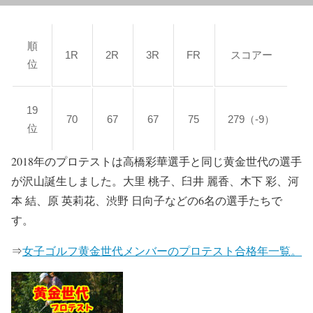
順
1R
2R
3R
FR
スコアー
位
19
70
67
67
75
279（-9）
位
2018年のプロテストは高橋彩華選手と同じ黄金世代の選手
が沢山誕生しました。大里 桃子、臼井 麗香、木下 彩、河
本 結、原 英莉花、渋野 日向子などの6名の選手たちで
す。
⇒
女子ゴルフ黄金世代メンバーのプロテスト合格年一覧。