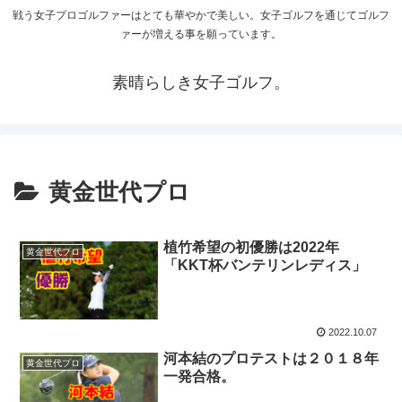
戦う女子プロゴルファーはとても華やかで美しい。女子ゴルフを通じてゴルフ
ァーが増える事を願っています。
素晴らしき女子ゴルフ。
黄金世代プロ
植竹希望の初優勝は2022年
黄金世代プロ
「KKT杯バンテリンレディス」
2022.10.07
河本結のプロテストは２０１８年
黄金世代プロ
一発合格。