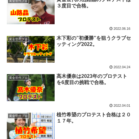
黄金世代プロ
３度目で合格。
2022.06.16
木下彩の”初優勝”を狙うクラブセ
黄金世代プロ
ッティング2022。
2022.04.24
髙木優奈は2023年のプロテスト
黄金世代プロ
を6度目の挑戦で合格。
2022.04.01
植竹希望のプロテスト合格は２０
黄金世代プロ
１７年。