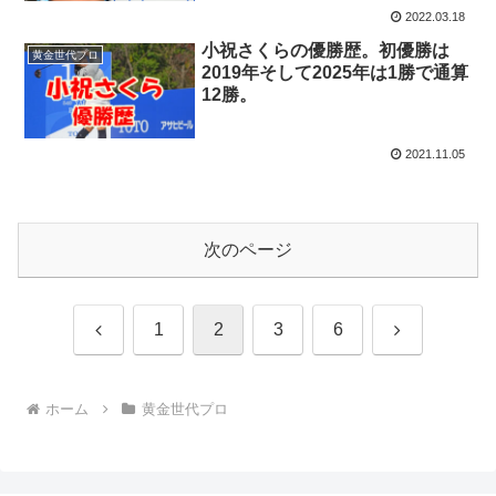
2022.03.18
小祝さくらの優勝歴。初優勝は
黄金世代プロ
2019年そして2025年は1勝で通算
12勝。
2021.11.05
次のページ
前
次
1
2
3
6
へ
へ
ホーム
黄金世代プロ