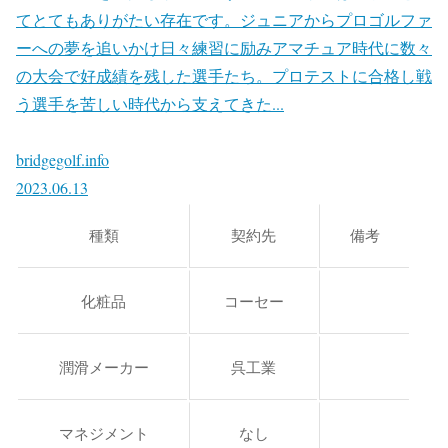
てとてもありがたい存在です。ジュニアからプロゴルファ
ーへの夢を追いかけ日々練習に励みアマチュア時代に数々
の大会で好成績を残した選手たち。プロテストに合格し戦
う選手を苦しい時代から支えてきた...
bridgegolf.info
2023.06.13
種類
契約先
備考
化粧品
コーセー
潤滑メーカー
呉工業
マネジメント
なし