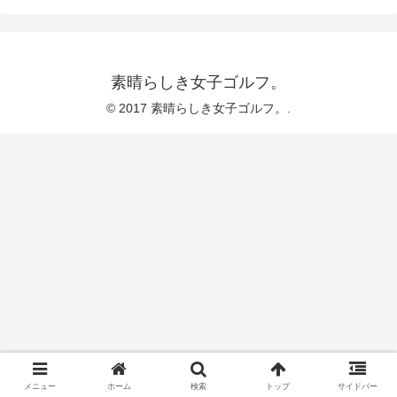
素晴らしき女子ゴルフ。
© 2017 素晴らしき女子ゴルフ。.
メニュー
ホーム
検索
トップ
サイドバー