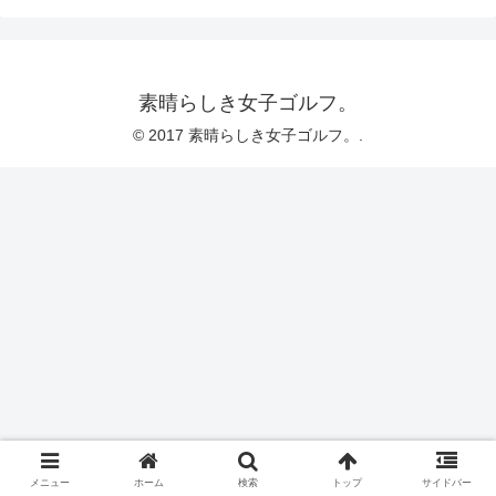
素晴らしき女子ゴルフ。
© 2017 素晴らしき女子ゴルフ。.
メニュー
ホーム
検索
トップ
サイドバー