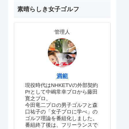
素晴らしき女子ゴルフ
管理人
満範
現役時代はNHKETVの外部契約
Prとして中嶋常幸プロから藤田
寛之プロ、
今田竜二プロの男子ゴルフと森
口祐子の「女子プロに学べ」の
ゴルフ理論を番組化しました。
番組終了後は、フリーランスで