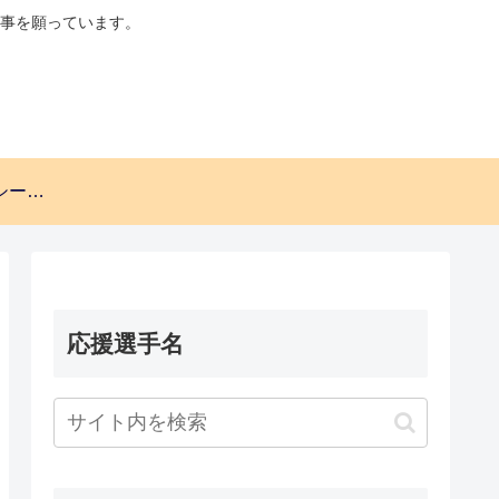
事を願っています。
プライバシーポリシー・免責事項。
応援選手名