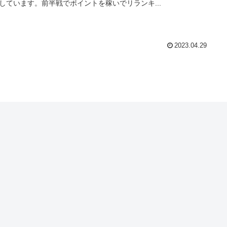
しています。前半戦でポイントを稼いでリランキ...
2023.04.29