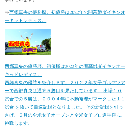
⇒
西郷真央の優勝歴。初優勝は2022年の開幕戦ダイキンオ
ーキッドレディス。
西郷真央の優勝歴。初優勝は2022年の開幕戦ダイキンオー
キッドレディス。
西郷真央の優勝を紹介します。２０２２年女子ゴルフツア
ーで西郷真央は通算５勝目を果たしています。 出場１０
試合での５勝は、２００４年に不動裕理がマークした１１
試合 を抜いて最速記録となりました。 その新記録を引っ
さげ、６月の全米女子オープンと全米女子プロ選手権 に
挑戦します。