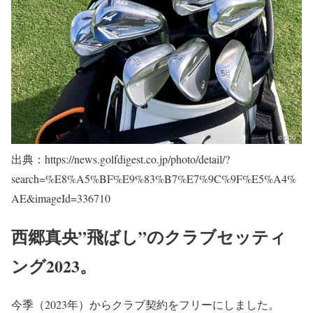
出典：https://news.golfdigest.co.jp/photo/detail/?
search=%E8%A5%BF%E9%83%B7%E7%9C%9F%E5%A4%
AE&imageId=336710
西郷真央”飛ばし”のクラブセッティ
ング2023。
今季（2023年）からクラブ契約をフリーにしました。