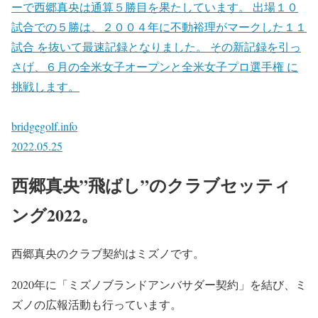
ーで西郷真央は通算５勝目を果たしています。 出場１０
試合での５勝は、２００４年に不動裕理がマークした１１
試合 を抜いて最速記録となりました。 その新記録を引っ
さげ、６月の全米女子オープンと全米女子プロ選手権 に
挑戦します。
bridgegolf.info
2022.05.25
西郷真央”飛ばし”のクラブセッティ
ング2022。
西郷真央のクラブ契約はミズノです。
2020年に「ミズノブランドアンバサダー契約」を結び、ミ
ズノの広報活動も行っています。