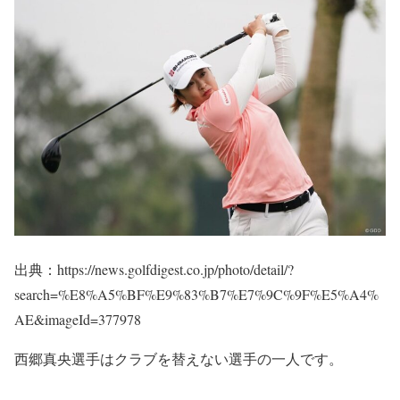
出典：https://news.golfdigest.co.jp/photo/detail/?
search=%E8%A5%BF%E9%83%B7%E7%9C%9F%E5%A4%
AE&imageId=377978
西郷真央選手はクラブを替えない選手の一人です。