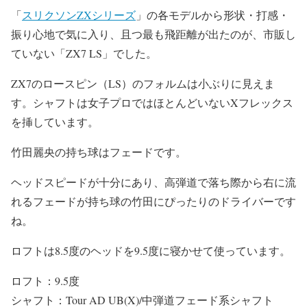
「
スリクソンZXシリーズ
」の各モデルから形状・打感・
振り心地で気に入り、且つ最も飛距離が出たのが、市販し
ていない「ZX7 LS」でした。
ZX7のロースピン（LS）のフォルムは小ぶりに見えま
す。シャフトは女子プロではほとんどいないXフレックス
を挿しています。
竹田麗央の持ち球はフェードです。
ヘッドスピードが十分にあり、高弾道で落ち際から右に流
れるフェードが持ち球の竹田にぴったりのドライバーです
ね。
ロフトは8.5度のヘッドを9.5度に寝かせて使っています。
ロフト：9.5度
シャフト：Tour AD UB(X)/中弾道フェード系シャフト