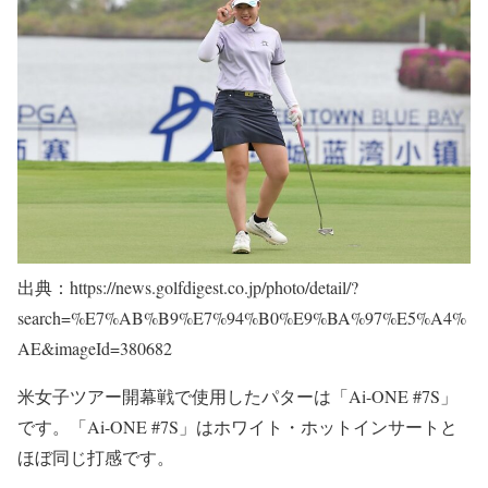
出典：https://news.golfdigest.co.jp/photo/detail/?
search=%E7%AB%B9%E7%94%B0%E9%BA%97%E5%A4%
AE&imageId=380682
米女子ツアー開幕戦で使用したパターは「Ai-ONE #7S」
です。「Ai-ONE #7S」はホワイト・ホットインサートと
ほぼ同じ打感です。