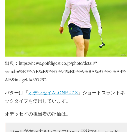
出典：https://news.golfdigest.co.jp/photo/detail/?
search=%E7%AB%B9%E7%94%B0%E9%BA%97%E5%A4%
AE&imageId=357292
パターは「
オデッセイAi-ONE #7 S
」ショートスラントネ
ックタイプを使用しています。
オデッセイの担当者の評価は。
ソール後方が大きいネオマレット形状では、ヘッド