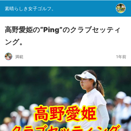
素晴らしき女子ゴルフ。
高野愛姫の“Ping”のクラブセッティ
ング。
満範
1年前