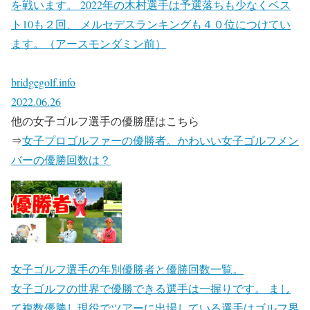
を戦います。 2022年の木村選手は予選落ちも少なくベス
ト10も２回、 メルセデスランキングも４０位につけてい
ます。（アースモンダミン前）
bridgegolf.info
2022.06.26
他の女子ゴルフ選手の優勝歴はこちら
⇒
女子プロゴルファーの優勝者。かわいい女子ゴルフメン
バーの優勝回数は？
女子ゴルフ選手の年別優勝者と優勝回数一覧。
女子ゴルフの世界で優勝できる選手は一握りです。 まし
て複数優勝し現役でツアーに出場している選手はゴルフ界