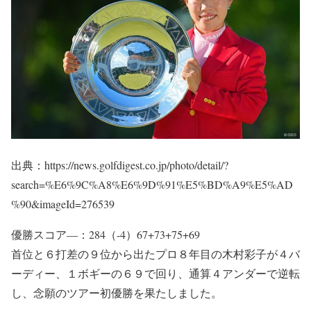
出典：https://news.golfdigest.co.jp/photo/detail/?
search=%E6%9C%A8%E6%9D%91%E5%BD%A9%E5%AD
%90&imageId=276539
優勝スコア―：284（-4）67+73+75+69
首位と６打差の９位から出たプロ８年目の木村彩子が４バ
ーディー、１ボギーの６９で回り、通算４アンダーで逆転
し、念願のツアー初優勝を果たしました。